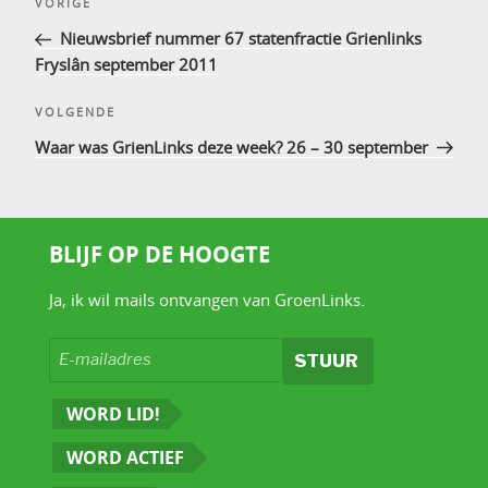
Vorig
VORIGE
navigatie
bericht
Nieuwsbrief nummer 67 statenfractie Grienlinks
Fryslân september 2011
Volgend
VOLGENDE
bericht
Waar was GrienLinks deze week? 26 – 30 september
BLIJF OP DE HOOGTE
Ja, ik wil mails ontvangen van GroenLinks.
WORD LID!
WORD ACTIEF