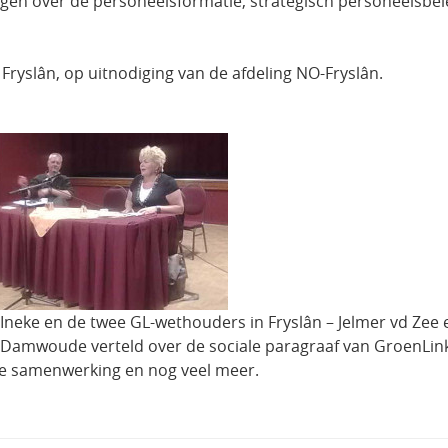
en over de personeelsformatie, strategisch personeelsbel
ryslân, op uitnodiging van de afdeling NO-Fryslân.
neke en de twee GL-wethouders in Fryslân – Jelmer vd Zee en
n Damwoude verteld over de sociale paragraaf van GroenLi
eve samenwerking en nog veel meer.