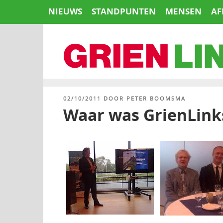
Naar
NIEUWS
STANDPUNTEN
MENSEN
AF
de
inhoud
springen
HOME
GEPLAATST
02/10/2011
DOOR
PETER BOOMSMA
OP
Waar was GrienLink