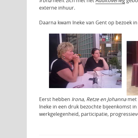
Irona
heeft zich met het
Auditoverleg
gebog
externe inhuur.
Daarna kwam Ineke van Gent op bezoek in F
Eerst hebben
Irona, Retze en Johanna
met I
Ineke in een druk bezochte bijeenkomst i
werkgelegenheid, participatie, progressi