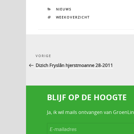
CATEGORIEËN
NIEUWS
TAGS
WEEKOVERZICHT
Bericht
Vorig
VORIGE
navigatie
bericht
Dizich Fryslân hjerstmoanne 28-2011
BLIJF OP DE HOOGTE
Ja, ik wil mails ontvangen van GroenLin