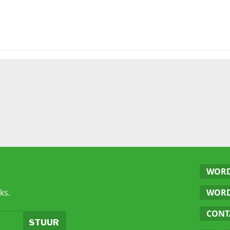
WORD
ks.
WORD
CONT