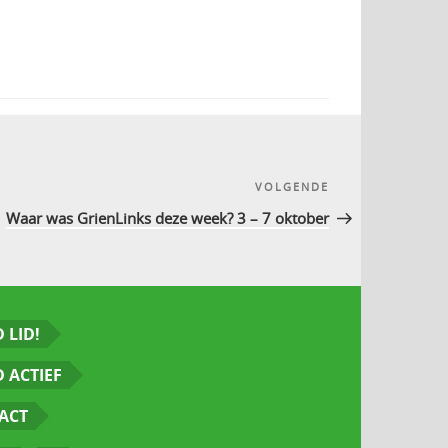
VOLGENDE
Volgend
bericht
Waar was GrienLinks deze week? 3 – 7 oktober
 LID!
 ACTIEF
ACT