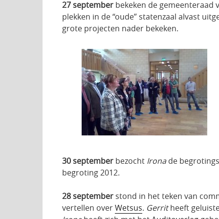
27 september
bekeken de gemeenteraad va
plekken in de “oude” statenzaal alvast u
grote projecten nader bekeken.
30 september
bezocht
Irona
de begrotings
begroting 2012.
28 september
stond in het teken van com
vertellen over
Wetsus
.
Gerrit
heeft geluist