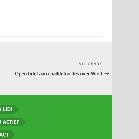
VOLGENDE
Volgend
bericht
Open brief aan coalitiefracties over Wind
 LID!
 ACTIEF
ACT