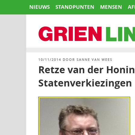
Naar
NIEUWS
STANDPUNTEN
MENSEN
AF
de
inhoud
springen
HOME
GEPLAATST
10/11/2014
DOOR
SANNE VAN WEES
OP
Retze van der Honin
Statenverkiezingen