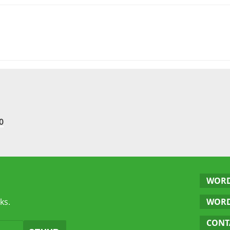
0
WORD
ks.
WORD
CONT