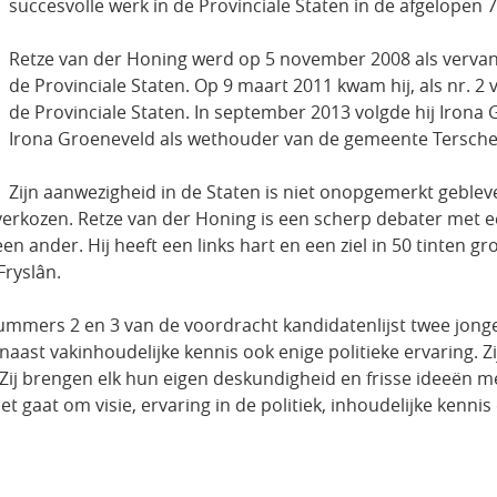
succesvolle werk in de Provinciale Staten in de afgelopen 7
Retze van der Honing werd op 5 november 2008 als vervang
de Provinciale Staten. Op 9 maart 2011 kwam hij, als nr. 2 
de Provinciale Staten. In september 2013 volgde hij Irona 
Irona Groeneveld als wethouder van de gemeente Terschell
Zijn aanwezigheid in de Staten is niet onopgemerkt gebleve
’ verkozen. Retze van der Honing is een scherp debater met
n ander. Hij heeft een links hart en een ziel in 50 tinten groe
Fryslân.
mmers 2 en 3 van de voordracht kandidatenlijst twee jonge
naast vakinhoudelijke kennis ook enige politieke ervaring. Z
. Zij brengen elk hun eigen deskundigheid en frisse ideeën
 gaat om visie, ervaring in de politiek, inhoudelijke kennis