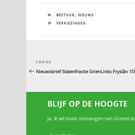
CATEGORIEËN
BESTUUR
,
NIEUWS
TAGS
VERKIEZINGEN
Bericht
Vorig
VORIGE
navigatie
bericht
Nieuwsbrief Statenfractie GrienLinks Fryslân 10
BLIJF OP DE HOOGTE
Ja, ik wil mails ontvangen van GroenLin