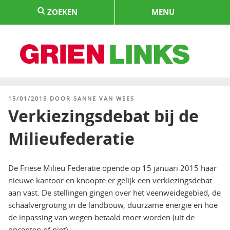
Naar
ZOEKEN
MENU
de
inhoud
springen
HOME
GEPLAATST
15/01/2015
DOOR
SANNE VAN WEES
OP
Verkiezingsdebat bij de
Milieufederatie
De Friese Milieu Federatie opende op 15 januari 2015 haar
nieuwe kantoor en knoopte er gelijk een verkiezingsdebat
aan vast. De stellingen gingen over het veenweidegebied, de
schaalvergroting in de landbouw, duurzame energie en hoe
de inpassing van wegen betaald moet worden (uit de
opcenten of niet).