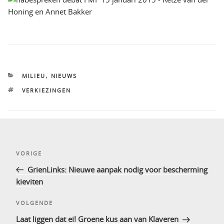
CATEGORIEËN
MILIEU
,
NIEUWS
TAGS
VERKIEZINGEN
Bericht
Vorig
VORIGE
navigatie
bericht
GrienLinks: Nieuwe aanpak nodig voor bescherming
kieviten
Volgend
VOLGENDE
bericht
Laat liggen dat ei! Groene kus aan van Klaveren