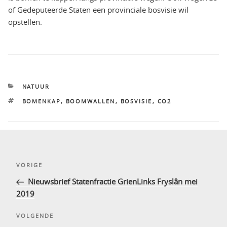
of Gedeputeerde Staten een provinciale bosvisie wil
opstellen.
CATEGORIEËN
NATUUR
TAGS
BOMENKAP
,
BOOMWALLEN
,
BOSVISIE
,
CO2
Bericht
Vorig
VORIGE
navigatie
bericht
Nieuwsbrief Statenfractie GrienLinks Fryslân mei
2019
Volgend
VOLGENDE