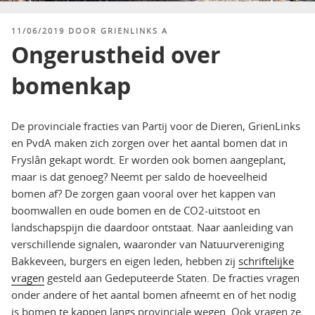
GEPLAATST
11/06/2019
DOOR
GRIENLINKS A
OP
Ongerustheid over
bomenkap
De provinciale fracties van Partij voor de Dieren, GrienLinks
en PvdA maken zich zorgen over het aantal bomen dat in
Fryslân gekapt wordt. Er worden ook bomen aangeplant,
maar is dat genoeg? Neemt per saldo de hoeveelheid
bomen af? De zorgen gaan vooral over het kappen van
boomwallen en oude bomen en de CO2-uitstoot en
landschapspijn die daardoor ontstaat. Naar aanleiding van
verschillende signalen, waaronder van Natuurvereniging
Bakkeveen, burgers en eigen leden, hebben zij
schriftelijke
vragen
gesteld aan Gedeputeerde Staten. De fracties vragen
onder andere of het aantal bomen afneemt en of het nodig
is bomen te kappen langs provinciale wegen. Ook vragen ze