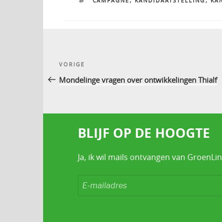
CAMPAGNE
,
KANDIDAATSTELLING
,
KA
Bericht
Vorig
VORIGE
navigatie
bericht
Mondelinge vragen over ontwikkelingen Thialf
BLIJF OP DE HOOGTE
Ja, ik wil mails ontvangen van GroenLin