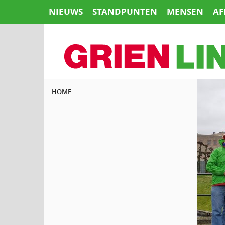
Naar
NIEUWS
STANDPUNTEN
MENSEN
AF
de
inhoud
springen
HOME