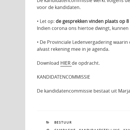
De kandidatencommissie werkt volgens de 
voor de kandidaten.
• Let op:
de gesprekken vinden plaats op 8
Indien corona ons hiertoe dwingt, kunnen
• De Provinciale Ledenvergadering waarin d
alvast rekening mee in je agenda.
Download
HIER
de opdracht.
KANDIDATENCOMMISSIE
De kandidatencommissie bestaat uit Marja 
CATEGORIEËN
BESTUUR
TAGS