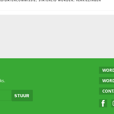
NDIDATENCOMMISSIE
,
STATENLID WORDEN
,
VERKIEZINGEN
WORD
ks.
WORD
CONT