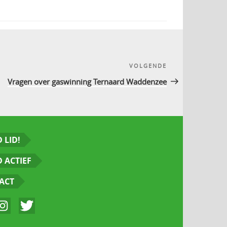
VOLGENDE
Volgend
bericht
Vragen over gaswinning Ternaard Waddenzee
 LID!
 ACTIEF
ACT