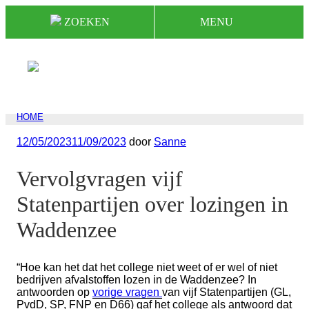
Naar
ZOEKEN
MENU
de
inhoud
springen
HOME
Geplaatst
12/05/2023
11/09/2023
door
Sanne
op
Vervolgvragen vijf
Statenpartijen over lozingen in
Waddenzee
“Hoe kan het dat het college niet weet of er wel of niet
bedrijven afvalstoffen lozen in de Waddenzee? In
antwoorden op
vorige vragen
van vijf Statenpartijen (GL,
PvdD, SP, FNP en D66) gaf het college als antwoord dat