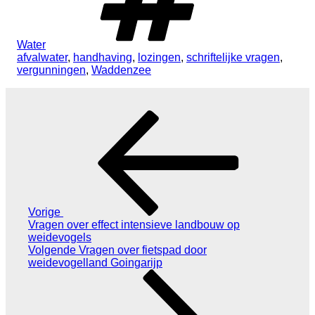
Water
afvalwater
,
handhaving
,
lozingen
,
schriftelijke vragen
,
vergunningen
,
Waddenzee
Bericht
Vorig
navigatie
bericht
Vorige
Vragen over effect intensieve landbouw op
weidevogels
Volgend
Volgende
Vragen over fietspad door
bericht
weidevogelland Goingarijp