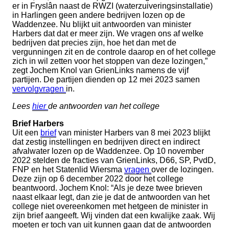
er in Fryslân naast de RWZI (waterzuiveringsinstallatie)
in Harlingen geen andere bedrijven lozen op de
Waddenzee. Nu blijkt uit antwoorden van minister
Harbers dat dat er meer zijn. We vragen ons af welke
bedrijven dat precies zijn, hoe het dan met de
vergunningen zit en de controle daarop en of het college
zich in wil zetten voor het stoppen van deze lozingen,”
zegt Jochem Knol van GrienLinks namens de vijf
partijen. De partijen dienden op 12 mei 2023 samen
vervolgvragen
in.
Lees
hier
de antwoorden van het college
Brief Harbers
Uit een
brief
van minister Harbers van 8 mei 2023 blijkt
dat zestig instellingen en bedrijven direct en indirect
afvalwater lozen op de Waddenzee. Op 10 november
2022 stelden de fracties van GrienLinks, D66, SP, PvdD,
FNP en het Statenlid Wiersma
vragen
over de lozingen.
Deze zijn op 6 december 2022 door het college
beantwoord. Jochem Knol: “Als je deze twee brieven
naast elkaar legt, dan zie je dat de antwoorden van het
college niet overeenkomen met hetgeen de minister in
zijn brief aangeeft. Wij vinden dat een kwalijke zaak. Wij
moeten er toch van uit kunnen gaan dat de antwoorden