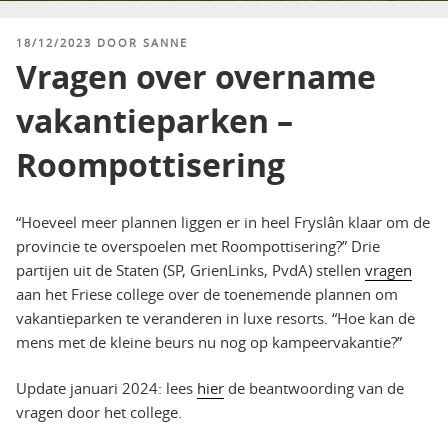
GEPLAATST
18/12/2023
DOOR
SANNE
OP
Vragen over overname
vakantieparken –
Roompottisering
“Hoeveel meer plannen liggen er in heel Fryslân klaar om de
provincie te overspoelen met Roompottisering?” Drie
partijen uit de Staten (SP, GrienLinks, PvdA) stellen
vragen
aan het Friese college over de toenemende plannen om
vakantieparken te veranderen in luxe resorts. “Hoe kan de
mens met de kleine beurs nu nog op kampeervakantie?”
Update januari 2024: lees
hier
de beantwoording van de
vragen door het college.