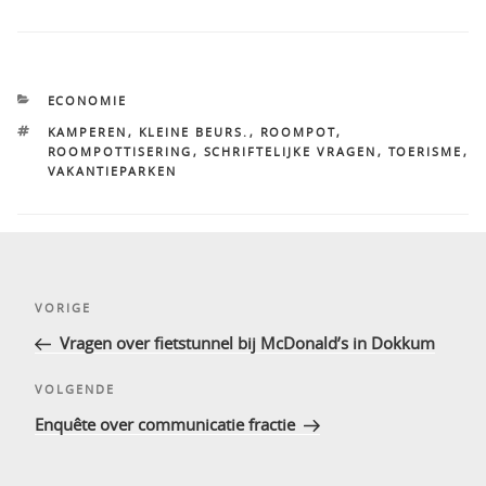
CATEGORIEËN
ECONOMIE
TAGS
KAMPEREN
,
KLEINE BEURS.
,
ROOMPOT
,
ROOMPOTTISERING
,
SCHRIFTELIJKE VRAGEN
,
TOERISME
,
VAKANTIEPARKEN
Bericht
Vorig
VORIGE
navigatie
bericht
Vragen over fietstunnel bij McDonald’s in Dokkum
Volgend
VOLGENDE
bericht
Enquête over communicatie fractie