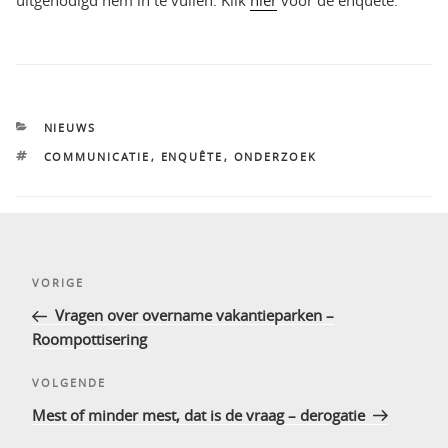
CATEGORIEËN
NIEUWS
TAGS
COMMUNICATIE
,
ENQUÊTE
,
ONDERZOEK
Bericht
Vorig
VORIGE
navigatie
bericht
Vragen over overname vakantieparken –
Roompottisering
Volgend
VOLGENDE
bericht
Mest of minder mest, dat is de vraag – derogatie