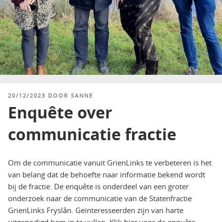
GEPLAATST
20/12/2023
DOOR
SANNE
OP
Enquête over
communicatie fractie
Om de communicatie vanuit GrienLinks te verbeteren is het
van belang dat de behoefte naar informatie bekend wordt
bij de fractie. De enquête is onderdeel van een groter
onderzoek naar de communicatie van de Statenfractie
GrienLinks Fryslân. Geïnteresseerden zijn van harte
uitgenodigd hem in te vullen. Klik
hier
voor de enquête.