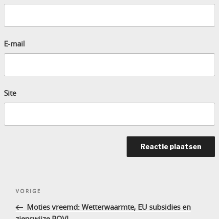
E-mail
Site
Bericht
Vorig
VORIGE
navigatie
bericht
Moties vreemd: Wetterwaarmte, EU subsidies en
zienswijze POVI