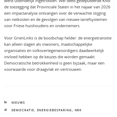
werd uiteindelijk ingetrokken. Wel deed gedeputeerde Knol
de toezegging dat Provinciale Staten in het najaar van 2026
een impactanalyse ontvangen over de verwachte stijging
van netkosten en de gevolgen van nieuwe tariefsystemen
voor Friese huishoudens en ondernemers.
Voor GrienLinks is de boodschap helder: de energietransitie
kan alleen slagen als inwoners, maatschappelijke
organisaties en volksvertegenwoordigers daadwerkelijk
invloed hebben op de keuzes die worden gemaakt.
Democratische betrokkenheid is geen bijzaak, maar een
voorwaarde voor draagvlak en vertrouwen.
CATEGORIEËN
NIEUWS
TAGS
DEMOCRATIE
,
ENERGIEBESPARING
,
NRK