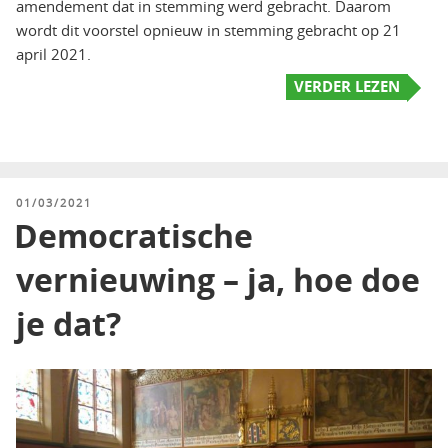
amendement dat in stemming werd gebracht. Daarom
wordt dit voorstel opnieuw in stemming gebracht op 21
april 2021.
VERDER LEZEN
GEPLAATST
01/03/2021
OP
Democratische
vernieuwing – ja, hoe doe
je dat?