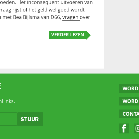
goeden. Het inconsequent uitvoeren van
vraag rijst of het geld wel goed wordt
n met Bea Bijlsma van D66,
vragen
over
VERDER LEZEN
E
WORD 
nLinks.
WORD 
CONT