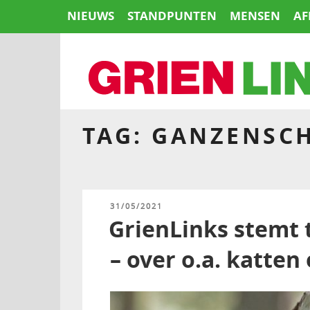
Naar
NIEUWS
STANDPUNTEN
MENSEN
AF
de
inhoud
springen
TAG:
GANZENSC
HOME
GEPLAATST
31/05/2021
OP
GrienLinks stemt 
– over o.a. katten