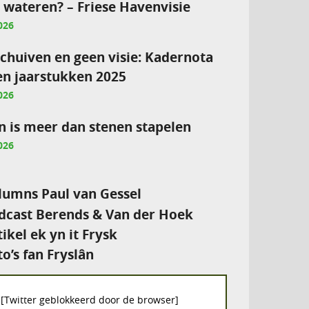
e wateren? – Friese Havenvisie
026
chuiven en geen visie: Kadernota
en jaarstukken 2025
026
 is meer dan stenen stapelen
026
umns Paul van Gessel
cast Berends & Van der Hoek
tikel ek yn it Frysk
to’s fan Fryslân
[Twitter geblokkeerd door de browser]