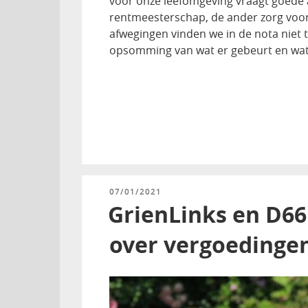
voor onze leefomgeving vraagt goede
rentmeesterschap, de ander zorg voor 
afwegingen vinden we in de nota niet te
opsomming van wat er gebeurt en wat e
GEPLAATST
07/01/2021
OP
GrienLinks en D66
over vergoedinge