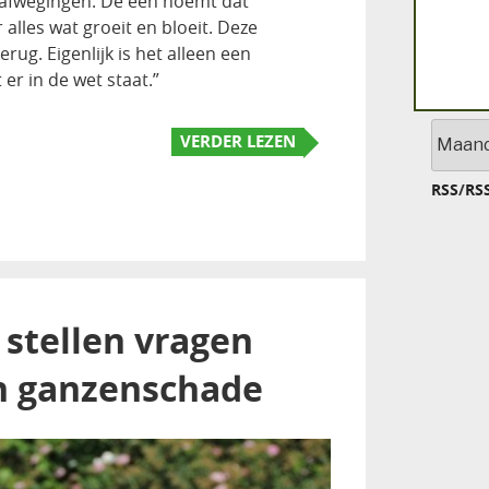
 afwegingen. De een noemt dat
alles wat groeit en bloeit. Deze
rug. Eigenlijk is het alleen een
r in de wet staat.”
Archief
VERDER LEZEN
RSS
/
RS
 stellen vragen
n ganzenschade