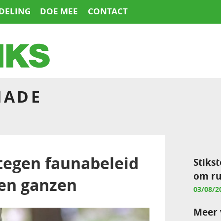
DELING
DOE MEE
CONTACT
HADE
tegen faunabeleid
Stikst
om ru
 en ganzen
03/08/2
Meer 