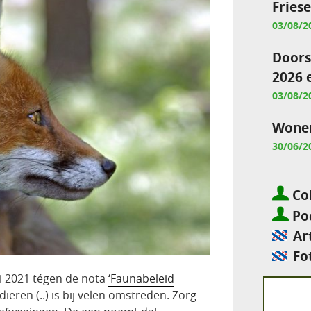
Fries
03/08/2
Doors
2026 
03/08/2
Wonen
30/06/2
Col
Pod
Ar
Fo
i 2021 tégen de nota
‘Faunabeleid
ieren (..) is bij velen omstreden. Zorg