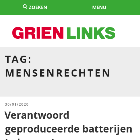
Naar
ZOEKEN
MENU
de
inhoud
springen
HOME
TAG:
MENSENRECHTEN
GEPLAATST
30/01/2020
OP
Verantwoord
geproduceerde batterijen