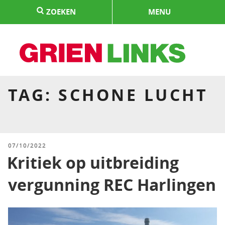
Naar
ZOEKEN
MENU
de
inhoud
springen
HOME
TAG:
SCHONE LUCHT
GEPLAATST
07/10/2022
OP
Kritiek op uitbreiding
vergunning REC Harlingen