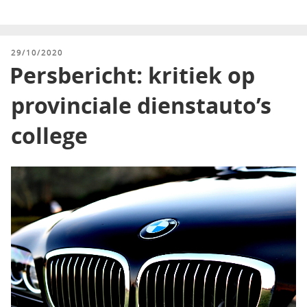
GEPLAATST
29/10/2020
OP
Persbericht: kritiek op
provinciale dienstauto’s
college