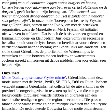
voor jong en oud, contacten leggen tussen burgers en boeren,
kansen bieden voor inkomsten aan bedrijven op het platteland en de
dorpen”
, geeft Jochem in zijn betoog aan.
“Een netwerk van
boerenlandpaden draagt daaraan bij. Het is zonde dat initiatieven
stuk gelopen zijn”
. In onze motie ‘boerepaden hearre by Fryslân’
vraagt GrienLinks, samen met de PvdA, om met de betrokken
organisaties, zoals de Marrekrite en Merk Fryslân, dit initiatief
nieuw leven in te blazen. Dat is toch de basis voor een gezond en
fijnmazig midden- en kleinbedrijf. Juist deze vorm van recreatie is
betaalbaar, ook voor de lytse beurs, en bereikbaar voor iedereen en
verdient daarom naar de mening van GrienLinks alle aandacht. Ten
slotte steunt GrienLinks de prioriteit om de Watercampus te
verstreken en uit te bouwen tot een bodem- en watercampus.
Jochem spreekt zijn zorgen uit dat de middelen hiervoor echter zeer
beperkt zijn.
Onze inzet
Motie ‘Zuinig op schaarse Fryske ruimte’
: GrienLinks, dient deze
motie samen met de PvdA, PvdD, SP, CDA, D66 en Cu in. Jochem
verzoekt namens GrienLinks, het college bij de uitwerking van de
provinciale omgevingsvisie in te zetten op bedrijven die een grote
toegevoegde (circulaire) waarde hebben en bijdragen aan een
toekomstbestendige en gezonde regionale economie. Die passen
binnen de schaarse ruimte en de ruimtelijke kwaliteit van het Fryske
landschap. De gedeputeerde Douwstra kan de motie ondersteunen.