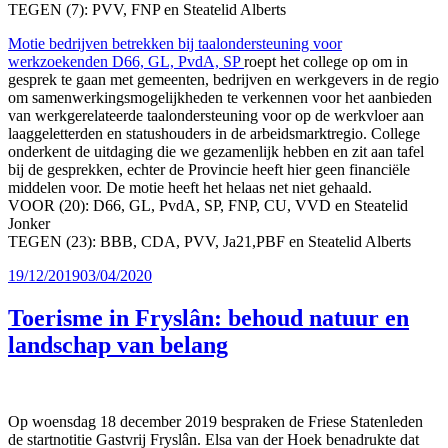
TEGEN (7): PVV, FNP en Steatelid Alberts
Motie bedrijven betrekken bij taalondersteuning voor
werkzoekenden D66, GL, PvdA, SP
roept het college op om in
gesprek te gaan met gemeenten, bedrijven en werkgevers in de regio
om samenwerkingsmogelijkheden te verkennen voor het aanbieden
van werkgerelateerde taalondersteuning voor op de werkvloer aan
laaggeletterden en statushouders in de arbeidsmarktregio. College
onderkent de uitdaging die we gezamenlijk hebben en zit aan tafel
bij de gesprekken, echter de Provincie heeft hier geen financiële
middelen voor. De motie heeft het helaas net niet gehaald.
VOOR (20): D66, GL, PvdA, SP, FNP, CU, VVD en Steatelid
Jonker
TEGEN (23): BBB, CDA, PVV, Ja21,PBF en Steatelid Alberts
Geplaatst
19/12/2019
03/04/2020
op
Toerisme in Fryslân: behoud natuur en
landschap van belang
Op woensdag 18 december 2019 bespraken de Friese Statenleden
de startnotitie Gastvrij Fryslân. Elsa van der Hoek benadrukte dat