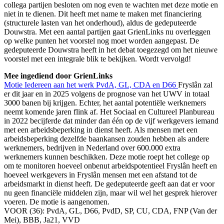
collega partijen besloten om nog even te wachten met deze motie en
niet in te dienen. Dit heeft met name te maken met financiering
(structurele lasten van het onderhoud), aldus de gedeputeerde
Douwstra. Met een aantal partijen gaat GrienLinks nu overleggen
op welke punten het voorstel nog moet worden aangepast. De
gedeputeerde Douwstra heeft in het debat toegezegd om het nieuwe
voorstel met een integrale blik te bekijken. Wordt vervolgd!
Mee ingediend door GrienLinks
Motie Iedereen aan het werk PvdA, GL, CDA en D66
Fryslân zal
er dit jaar en in 2025 volgens de prognose van het UWV in totaal
3000 banen bij krijgen. Echter, het aantal potentiële werknemers
neemt komende jaren flink af. Het Sociaal en Cultureel Planbureau
in 2022 becijferde dat minder dan één op de vijf werkgevers iemand
met een arbeidsbeperking in dienst heeft. Als mensen met een
arbeidsbeperking dezelfde baankansen zouden hebben als andere
werknemers, bedrijven in Nederland over 600.000 extra
werknemers kunnen beschikken. Deze motie roept het college op
om te monitoren hoeveel onbenut arbeidspotentieel Fryslân heeft en
hoeveel werkgevers in Fryslân mensen met een afstand tot de
arbeidsmarkt in dienst heeft. De gedeputeerde geeft aan dat er voor
nu geen financiële middelen zijn, maar wil wel het gesprek hierover
voeren. De motie is aangenomen.
VOOR (36): PvdA, GL, D66, PvdD, SP, CU, CDA, FNP (Van der
Mei), BBB, Ja21, VVD