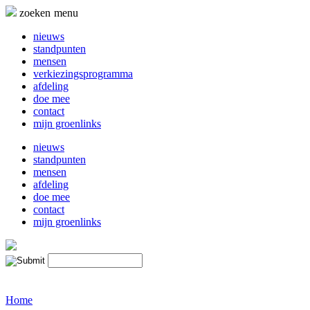
Naar
zoeken
menu
de
inhoud
nieuws
springen
standpunten
mensen
verkiezingsprogramma
afdeling
doe mee
contact
mijn groenlinks
nieuws
standpunten
mensen
afdeling
doe mee
contact
mijn groenlinks
Home