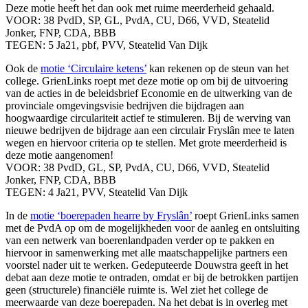
Deze motie heeft het dan ook met ruime meerderheid gehaald.
VOOR: 38 PvdD, SP, GL, PvdA, CU, D66, VVD, Steatelid
Jonker, FNP, CDA, BBB
TEGEN: 5 Ja21, pbf, PVV, Steatelid Van Dijk
Ook de
motie ‘Circulaire ketens’
kan rekenen op de steun van het
college. GrienLinks roept met deze motie op om bij de uitvoering
van de acties in de beleidsbrief Economie en de uitwerking van de
provinciale omgevingsvisie bedrijven die bijdragen aan
hoogwaardige circulariteit actief te stimuleren. Bij de werving van
nieuwe bedrijven de bijdrage aan een circulair Fryslân mee te laten
wegen en hiervoor criteria op te stellen. Met grote meerderheid is
deze motie aangenomen!
VOOR: 38 PvdD, GL, SP, PvdA, CU, D66, VVD, Steatelid
Jonker, FNP, CDA, BBB
TEGEN: 4 Ja21, PVV, Steatelid Van Dijk
In de
motie ‘boerepaden hearre by Fryslân’
roept GrienLinks samen
met de PvdA op om de mogelijkheden voor de aanleg en ontsluiting
van een netwerk van boerenlandpaden verder op te pakken en
hiervoor in samenwerking met alle maatschappelijke partners een
voorstel nader uit te werken. Gedeputeerde Douwstra geeft in het
debat aan deze motie te ontraden, omdat er bij de betrokken partijen
geen (structurele) financiële ruimte is. Wel ziet het college de
meerwaarde van deze boerepaden. Na het debat is in overleg met