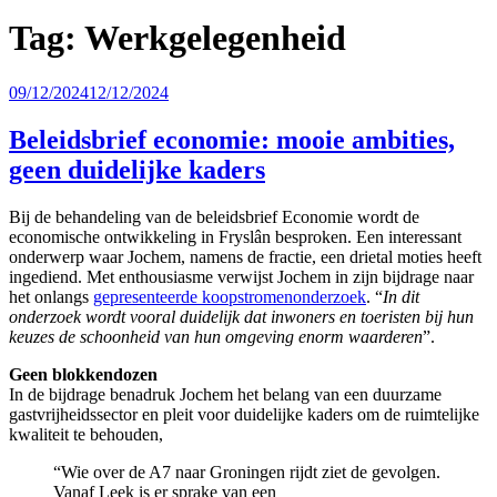
Tag:
Werkgelegenheid
Geplaatst
09/12/2024
12/12/2024
op
Beleidsbrief economie: mooie ambities,
geen duidelijke kaders
Bij de behandeling van de beleidsbrief Economie wordt de
economische ontwikkeling in Fryslân besproken. Een interessant
onderwerp waar Jochem, namens de fractie, een drietal moties heeft
ingediend. Met enthousiasme verwijst Jochem in zijn bijdrage naar
het onlangs
gepresenteerde koopstromenonderzoek
. “
In dit
onderzoek wordt vooral duidelijk dat inwoners en toeristen bij hun
keuzes de schoonheid van hun omgeving enorm waarderen
”.
Geen blokkendozen
In de bijdrage benadruk Jochem het belang van een duurzame
gastvrijheidssector en pleit voor duidelijke kaders om de ruimtelijke
kwaliteit te behouden,
“Wie over de A7 naar Groningen rijdt ziet de gevolgen.
Vanaf Leek is er sprake van een