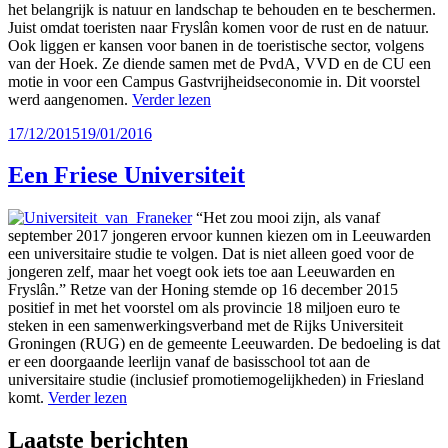
het belangrijk is natuur en landschap te behouden en te beschermen.
Juist omdat toeristen naar Fryslân komen voor de rust en de natuur.
Ook liggen er kansen voor banen in de toeristische sector, volgens
van der Hoek. Ze diende samen met de PvdA, VVD en de CU een
motie in voor een Campus Gastvrijheidseconomie in. Dit voorstel
werd aangenomen.
Verder lezen
Geplaatst
17/12/2015
19/01/2016
op
Een Friese Universiteit
“Het zou mooi zijn, als vanaf
september 2017 jongeren ervoor kunnen kiezen om in Leeuwarden
een universitaire studie te volgen. Dat is niet alleen goed voor de
jongeren zelf, maar het voegt ook iets toe aan Leeuwarden en
Fryslân.” Retze van der Honing stemde op 16 december 2015
positief in met het voorstel om als provincie 18 miljoen euro te
steken in een samenwerkingsverband met de Rijks Universiteit
Groningen (RUG) en de gemeente Leeuwarden. De bedoeling is dat
er een doorgaande leerlijn vanaf de basisschool tot aan de
universitaire studie (inclusief promotiemogelijkheden) in Friesland
komt.
Verder lezen
Laatste berichten