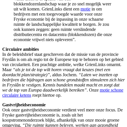
blokkendozenlandschap waar je zo snel mogelijk weer
uit wilt komen. GrienLinks dient een
motie
in om
bedrijven met een toegevoegde waarde voor onze
Fryske economie bij de inpassing in onze schaarse
ruimte de landschappelijke kwaliteit te borgen. Je zou
ook kunnen zeggen: geen ruimte verslindende
distributiecentra en datacentra (blokkendozen) die onze
economie vrijwel niets opleveren”.
Circulaire ambities
In de beleidsbrief staat geschreven dat de missie van de provincie
Fryslân is om als regio tot de Europese top te behoren op het gebied
van circulariteit. Een prachtige ambitie, welke GrienLinks omarmt.
Maar
“als je tot de top wilt horen vraagt dat keuzes (met een
doordacht plan/strategie)”
, aldus Jochem.
“Laten we inzetten op
bedrijven die bijdragen aan schone grondstoffen stimuleren zich hier
in Fryslân te vestigen. Kennis bundelen maakt macht en zorgt dat
we de top van Europa daadwerkelijk bereiken”
. Onze
motie schone
circulaire ketens
roept hiertoe op.
Gastvrijheidseconomie
Ook onze gastvrijheidseconomie verdient veel meer onze focus. De
Fryske gastvrijheidseconomie is, zoals uit het
koopstromenonderzoek blijkt, afhankelijk van onze mooie groene
omgeving.
“Die ruimte kunnen beleven, werken aan gezondheid