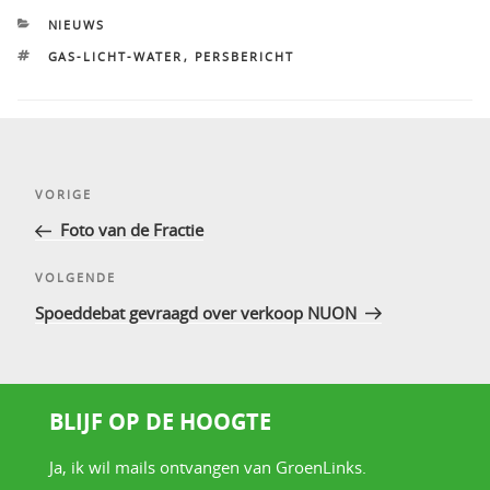
CATEGORIEËN
NIEUWS
TAGS
GAS-LICHT-WATER
,
PERSBERICHT
Bericht
Vorig
VORIGE
navigatie
bericht
Foto van de Fractie
Volgend
VOLGENDE
bericht
Spoeddebat gevraagd over verkoop NUON
BLIJF OP DE HOOGTE
Ja, ik wil mails ontvangen van GroenLinks.