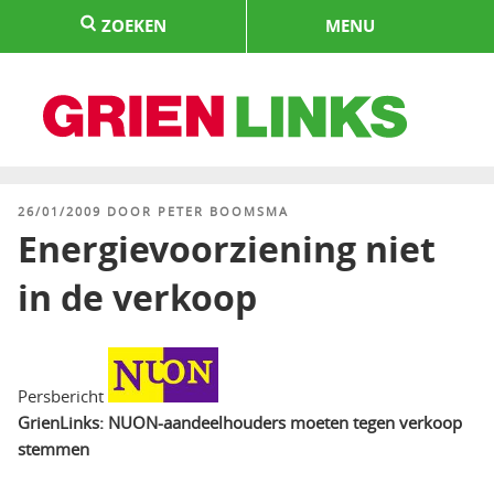
Naar
ZOEKEN
MENU
de
inhoud
springen
HOME
GEPLAATST
26/01/2009
DOOR
PETER BOOMSMA
OP
Energievoorziening niet
in de verkoop
Persbericht
GrienLinks: NUON-aandeelhouders moeten tegen verkoop
stemmen