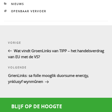
CATEGORIEËN
NIEUWS
TAGS
OPENBAAR VERVOER
Bericht
Vorig
VORIGE
navigatie
bericht
Wat vindt GroenLinks van TIPP – het handelsverdrag
van EU met de VS?
Volgend
VOLGENDE
bericht
GrienLinks: sa folle mooglik duorsume enerzjy,
ynklusyf wynmûnen
BLIJF OP DE HOOGTE