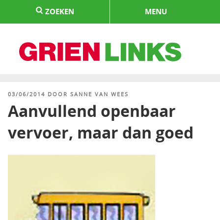
Naar
ZOEKEN
MENU
de
inhoud
springen
HOME
GEPLAATST
03/06/2014
DOOR
SANNE VAN WEES
OP
Aanvullend openbaar
vervoer, maar dan goed