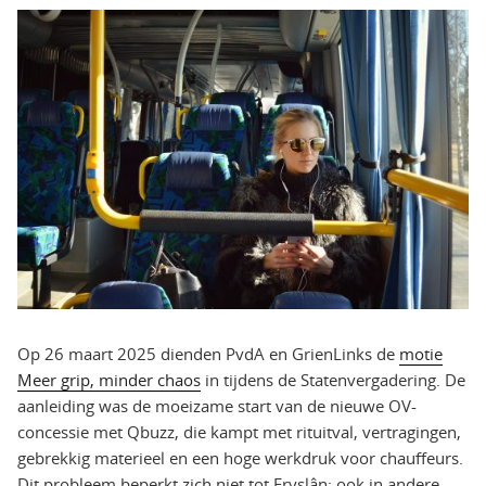
Op 26 maart 2025 dienden PvdA en GrienLinks de
motie
Meer grip, minder chaos
in tijdens de Statenvergadering. De
aanleiding was de moeizame start van de nieuwe OV-
concessie met Qbuzz, die kampt met rituitval, vertragingen,
gebrekkig materieel en een hoge werkdruk voor chauffeurs.
Dit probleem beperkt zich niet tot Fryslân; ook in andere