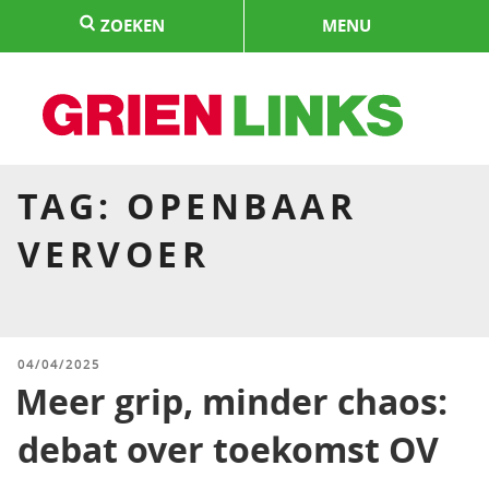
Naar
ZOEKEN
MENU
de
inhoud
springen
HOME
TAG:
OPENBAAR
VERVOER
GEPLAATST
04/04/2025
OP
Meer grip, minder chaos:
debat over toekomst OV