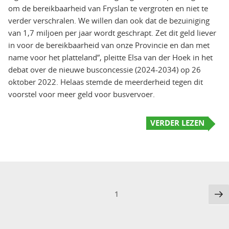
om de bereikbaarheid van Fryslan te vergroten en niet te
verder verschralen. We willen dan ook dat de bezuiniging
van 1,7 miljoen per jaar wordt geschrapt. Zet dit geld liever
in voor de bereikbaarheid van onze Provincie en dan met
name voor het platteland”, pleitte Elsa van der Hoek in het
debat over de nieuwe busconcessie (2024-2034) op 26
oktober 2022. Helaas stemde de meerderheid tegen dit
voorstel voor meer geld voor busvervoer.
VERDER LEZEN
Berichten
Vo
Pagina
1
pa
paginering