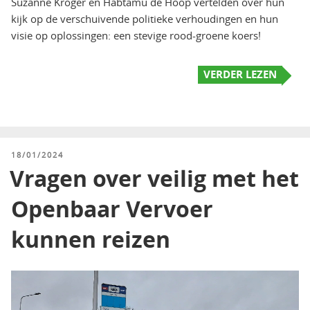
Suzanne Kröger en Habtamu de Hoop vertelden over hun
kijk op de verschuivende politieke verhoudingen en hun
visie op oplossingen: een stevige rood-groene koers!
VERDER LEZEN
GEPLAATST
18/01/2024
OP
Vragen over veilig met het
Openbaar Vervoer
kunnen reizen