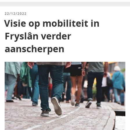
GEPLAATST
22/12/2022
OP
Visie op mobiliteit in
Fryslân verder
aanscherpen