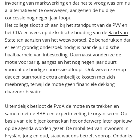
invoering van marktwerking en dat het te vroeg was om nu
al alternatieven te overwegen, aangezien de huidige
concessie nog negen jaar loopt.
Het college sloot zich aan bij het standpunt van de PVV en
het CDA en wees op de kritische houding van de
Raad van
State
ten aanzien van het wetsvoorstel. Ze benadrukten dat
er eerst grondig onderzoek nodig is naar de juridische
haalbaarheid van inbesteding. Daarnaast vonden ze de
motie voorbarig, aangezien het nog negen jaar duurt
voordat de huidige concessie afloopt. Ook wezen ze erop
dat een startnotitie extra ambtelijke kosten met zich
meebrengt, terwijl de motie geen financiële dekking
daarvoor bevatte.
Uiteindelijk besloot de PvdA de motie in te trekken en
samen met de BBB een expertmeeting te organiseren. Op
basis van die bijeenkomst kan het onderwerp later opnieuw
op de agenda worden gezet. De mobiliteit van inwoners in
Fryslân, jong en oud, staat wat ons betreft voorop. Ondanks