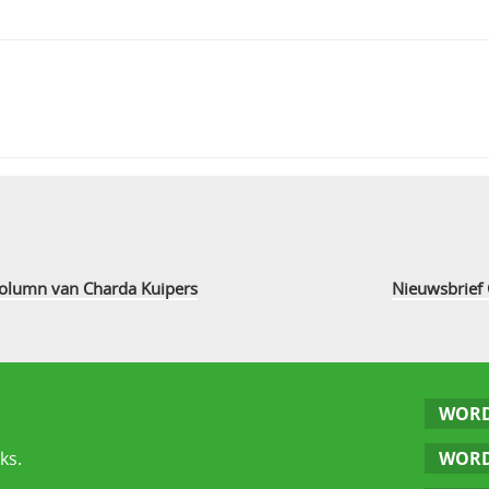
 column van Charda Kuipers
Nieuwsbrief 
WORD
ks.
WORD