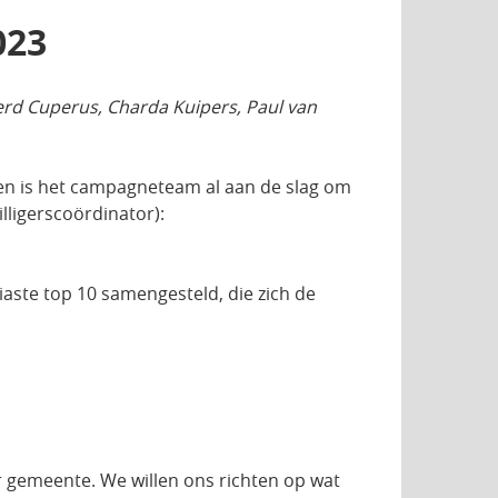
023
jeerd Cuperus, Charda Kuipers, Paul van
men is het campagneteam al aan de slag om
lligerscoördinator):
iaste top 10 samengesteld, die zich de
r gemeente. We willen ons richten op wat