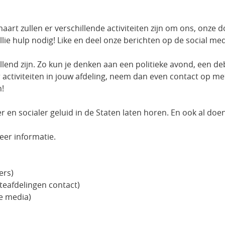
maart zullen er verschillende activiteiten zijn om ons, onz
lie hulp nodig! Like en deel onze berichten op de social med
llend zijn. Zo kun je denken aan een politieke avond, een deba
ctiviteiten in jouw afdeling, neem dan even contact op met 
n!
en socialer geluid in de Staten laten horen. En ook al doen 
eer informatie.
ers)
teafdelingen contact)
le media)