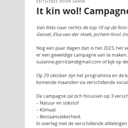
GEPLAATST
23/12/2022
DOOR
SANNE
OP
It kin wol! Campagn
Van links naar rechts de top 10 op de foto:
Gessel, Elsa van der Hoek, Jochem Knol. (ni
Nog een paar dagen dan is het 2023, het v
er een geweldige campagne van te maken. Do
suzanne.gerritzen@gmail.com of kijk op de
Op 29 oktober zijn het programma en de kan
komende maanden via verschillende social m
De campagne zal zich focussen op 3 versch
– Natuur en stikstof
– Klimaat
– Bestaanszekerheid.
In overleg met de verschillende afdelinge