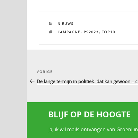
CATEGORIEËN
NIEUWS
TAGS
CAMPAGNE
,
PS2023
,
TOP10
Bericht
Vorig
VORIGE
navigatie
bericht
De lange termijn in politiek: dat kan gewoon –
BLIJF OP DE HOOGTE
Ja, ik wil mails ontvangen van GroenLin