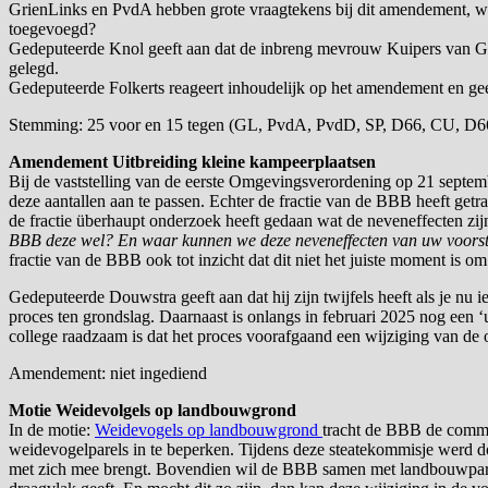
GrienLinks en PvdA hebben grote vraagtekens bij dit amendement, waa
toegevoegd?
Gedeputeerde Knol geeft aan dat de inbreng mevrouw Kuipers van GrienL
gelegd.
Gedeputeerde Folkerts reageert inhoudelijk op het amendement en gee
Stemming: 25 voor en 15 tegen (GL, PvdA, PvdD, SP, D66, CU, D
Amendement Uitbreiding kleine kampeerplaatsen
Bij de vaststelling van de eerste Omgevingsverordening op 21 septe
deze aantallen aan te passen. Echter de fractie van de BBB heeft ge
de fractie überhaupt onderzoek heeft gedaan wat de neveneffecten z
BBB deze wel? En waar kunnen we deze neveneffecten van uw voorst
fractie van de BBB ook tot inzicht dat dit niet het juiste moment is 
Gedeputeerde Douwstra geeft aan dat hij zijn twijfels heeft als je nu 
proces ten grondslag. Daarnaast is onlangs in februari 2025 nog een
college raadzaam is dat het proces voorafgaand een wijziging van de 
Amendement: niet ingediend
Motie Weidevolgels op landbouwgrond
In de motie:
Weidevogels op landbouwgrond
tracht de BBB de commo
weidevogelparels in te beperken. Tijdens deze steatekommisje werd do
met zich mee brengt. Bovendien wil de BBB samen met landbouwparti