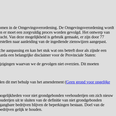
pgenomen in de Omgevingsverordening. De Omgevingsverordening wordt
d en er moet een zorgvuldig proces worden gevolgd. Het ontwerp van
cht. Van deze mogelijkheid is gebruik gemaakt, er zijn door 77
stellen naar aanleiding van de ingediende zienswijzen aangepast.
che aanpassing en kan het stuk wat ons betreft door als zijnde een
harda een belangrijke disclaimer voor de Provinciale Staten:
ijzigingen waarvan we de gevolgen niet overzien. Dit moeten
len dit met behulp van het amendement (
Geen grond voor ongelijke
mogelijkheden voor niet grondgebonden veehouderijen om zich nieuw
uderijen uit te sluiten van de definitie van niet grondgebonden
gangbare bedrijven blijven de beperkingen bestaan. Doel van de
edrijven gelijk te houden.