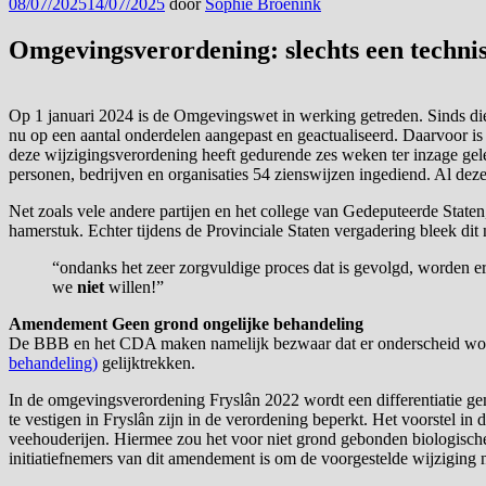
Geplaatst
08/07/2025
14/07/2025
door
Sophie Broenink
op
Omgevingsverordening: slechts een techni
Op 1 januari 2024 is de Omgevingswet in werking getreden. Sinds d
nu op een aantal onderdelen aangepast en geactualiseerd. Daarvoor i
deze wijzigingsverordening heeft gedurende zes weken ter inzage gel
personen, bedrijven en organisaties 54 zienswijzen ingediend. Al dez
Net zoals vele andere partijen en het college van Gedeputeerde State
hamerstuk. Echter tijdens de Provinciale Staten vergadering bleek dit n
“ondanks het zeer zorgvuldige proces dat is gevolgd, worden 
we
niet
willen!”
Amendement Geen grond ongelijke behandeling
De BBB en het CDA maken namelijk bezwaar dat er onderscheid wordt
behandeling)
gelijktrekken.
In de omgevingsverordening Fryslân 2022 wordt een differentiatie 
te vestigen in Fryslân zijn in de verordening beperkt. Het voorstel i
veehouderijen. Hiermee zou het voor niet grond gebonden biologische
initiatiefnemers van dit amendement is om de voorgestelde wijziging n