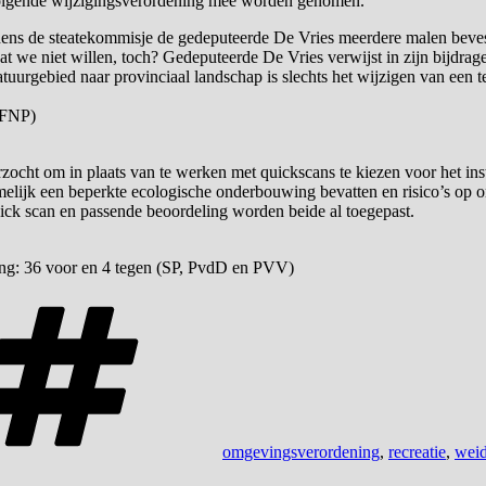
e volgende wijzigingsverordening mee worden genomen.
ens de steatekommisje de gedeputeerde De Vries meerdere malen bevesti
 wat we niet willen, toch? Gedeputeerde De Vries verwijst in zijn bijdra
atuurgebied naar provinciaal landschap is slechts het wijzigen van een te
 FNP)
rzocht om in plaats van te werken met quickscans te kiezen voor het inst
lijk een beperkte ecologische onderbouwing bevatten en risico’s op o
uick scan en passende beoordeling worden beide al toegepast.
ning: 36 voor en 4 tegen (SP, PvdD en PVV)
Tags
omgevingsverordening
,
recreatie
,
weid