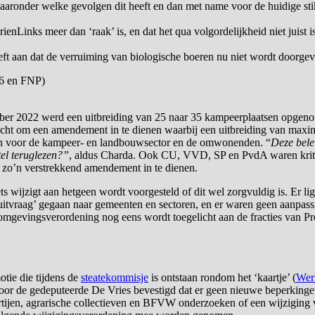
ronder welke gevolgen dit heeft en dan met name voor de huidige stik
inks meer dan ‘raak’ is, en dat het qua volgordelijkheid niet juist is
ft aan dat de verruiming van biologische boeren nu niet wordt doorge
66 en FNP)
mber 2022 werd een uitbreiding van 25 naar 35 kampeerplaatsen opgen
tracht om een amendement in te dienen waarbij een uitbreiding van ma
ijn voor de kampeer- en landbouwsector en de omwonenden. “
Deze bele
el teruglezen?”
, aldus Charda. Ook CU, VVD, SP en PvdA waren kriti
om zo’n verstrekkend amendement in te dienen.
iets wijzigt aan hetgeen wordt voorgesteld of dit wel zorgvuldig is. Er 
 ‘uitvraag’ gegaan naar gemeenten en sectoren, en er waren geen aanpa
omgevingsverordening nog eens wordt toegelicht aan de fracties van Pro
tie die tijdens de
steatekommisje
is ontstaan rondom het ‘kaartje’ (
Wer
or de gedeputeerde De Vries bevestigd dat er geen nieuwe beperkingen 
jen, agrarische collectieven en BFVW onderzoeken of een wijziging va