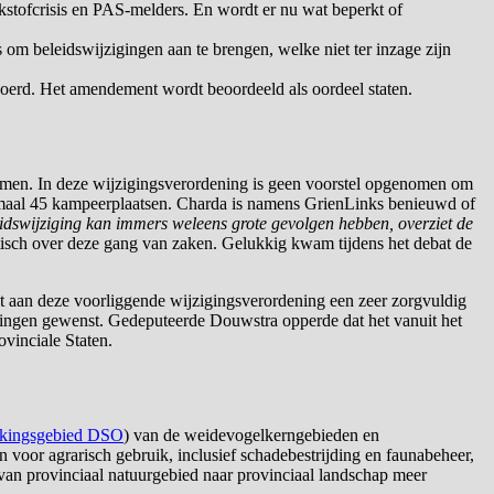
stofcrisis en PAS-melders. En wordt er nu wat beperkt of
 om beleidswijzigingen aan te brengen, welke niet ter inzage zijn
voerd. Het amendement wordt beoordeeld als oordeel staten.
omen. In deze wijzigingsverordening is geen voorstel opgenomen om
ximaal 45 kampeerplaatsen. Charda is namens GrienLinks benieuwd of
idswijziging kan immers weleens grote gevolgen hebben, overziet de
sch over deze gang van zaken. Gelukkig kwam tijdens het debat de
ligt aan deze voorliggende wijzigingsverordening een zeer zorgvuldig
ssingen gewenst. Gedeputeerde Douwstra opperde dat het vanuit het
vinciale Staten.
kingsgebied DSO
) van de weidevogelkerngebieden en
voor agrarisch gebruik, inclusief schadebestrijding en faunabeheer,
n provinciaal natuurgebied naar provinciaal landschap meer