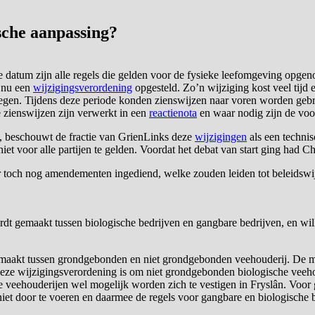
sche aanpassing?
ie datum zijn alle regels die gelden voor de fysieke leefomgeving o
s nu een
wijzigingsverordening
opgesteld. Zo’n wijziging kost veel tij
egen. Tijdens deze periode konden zienswijzen naar voren worden gebra
e zienswijzen zijn verwerkt in een
reactienota
en waar nodig zijn de voor
n, beschouwt de fractie van GrienLinks deze
wijzigingen
als een technis
iet voor alle partijen te gelden. Voordat het debat van start ging had C
er toch nog amendementen ingediend, welke zouden leiden tot beleidsw
 gemaakt tussen biologische bedrijven en gangbare bedrijven, en wil
gemaakt tussen grondgebonden en niet grondgebonden veehouderij. De 
n deze wijzigingsverordening is om niet grondgebonden biologische veeho
 veehouderijen wel mogelijk worden zich te vestigen in Fryslân. Voor 
iet door te voeren en daarmee de regels voor gangbare en biologische b