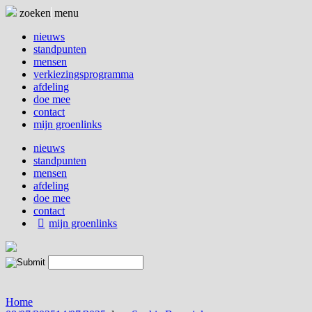
Naar
zoeken
menu
de
inhoud
nieuws
springen
standpunten
mensen
verkiezingsprogramma
afdeling
doe mee
contact
mijn groenlinks
nieuws
standpunten
mensen
afdeling
doe mee
contact
mijn groenlinks
Home