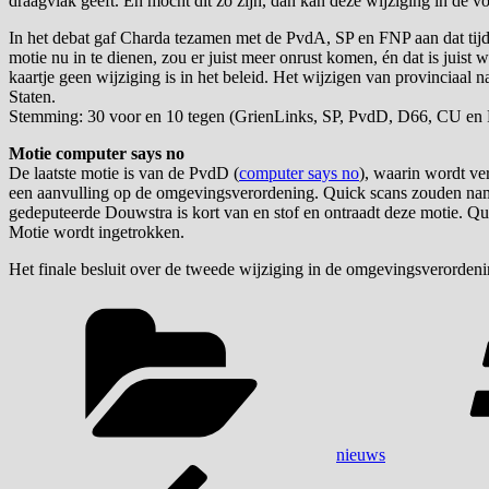
draagvlak geeft. En mocht dit zo zijn, dan kan deze wijziging in d
In het debat gaf Charda tezamen met de PvdA, SP en FNP aan dat tijd
motie nu in te dienen, zou er juist meer onrust komen, én dat is juist
kaartje geen wijziging is in het beleid. Het wijzigen van provinciaal n
Staten.
Stemming: 30 voor en 10 tegen (GrienLinks, SP, PvdD, D66, CU en
Motie computer says no
De laatste motie is van de PvdD (
computer says no
), waarin wordt ve
een aanvulling op de omgevingsverordening. Quick scans zouden name
gedeputeerde Douwstra is kort van en stof en ontraadt deze motie. Q
Motie wordt ingetrokken.
Het finale besluit over de tweede wijziging in de omgevingsverorde
Categorieën
nieuws
Bericht
Vorig