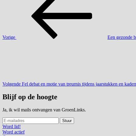
bericht
navigatie
Vorige
Een gezonde b
Volgend
bericht
Volgende
Fel debat en motie van treurnis tijdens jaarstukken en kader
Blijf op de hoogte
Ja, ik wil mails ontvangen van GroenLinks.
Word lid!
Word actief