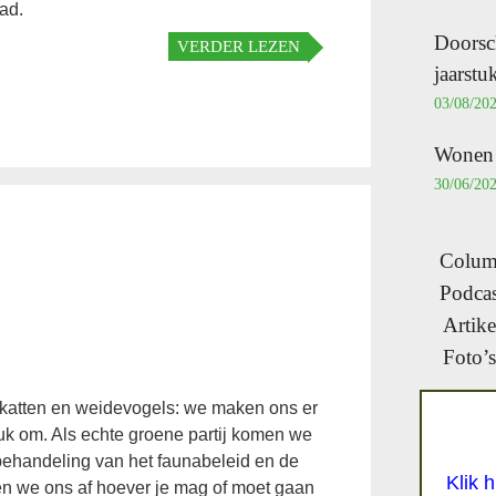
ad.
Doorsc
VERDER LEZEN
jaarst
03/08/20
Wonen i
30/06/20
Column
Podcas
Artike
Foto’s
 katten en weidevogels: we maken ons er
ruk om. Als echte groene partij komen we
e behandeling van het faunabeleid en de
Klik 
n we ons af hoever je mag of moet gaan