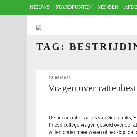
Naar
NIEUWS
STANDPUNTEN
MENSEN
AFDE
de
inhoud
springen
HOME
TAG:
BESTRIJDI
GEPLAATST
12/05/2022
OP
Vragen over rattenbest
De provinciale fracties van GrienLinks, 
Friese college
vragen
gesteld over de rat
willen onder meer weten of het klopt da