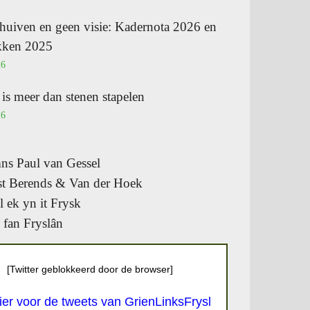
huiven en geen visie: Kadernota 2026 en
ukken 2025
26
s meer dan stenen stapelen
26
s Paul van Gessel
t Berends & Van der Hoek
l ek yn it Frysk
 fan Fryslân
[Twitter geblokkeerd door de browser]
hier voor de tweets van GrienLinksFrysl