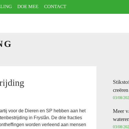
LING
DOE MEE
CONTACT
NG
rijding
Stiksto
creëren
03/08/20
Meer va
Partij voor de Dieren en SP hebben aan het
tenbestrijding in Fryslân. De drie fracties
wateren
t ontheffingen worden verleend aan mensen
03/08/20