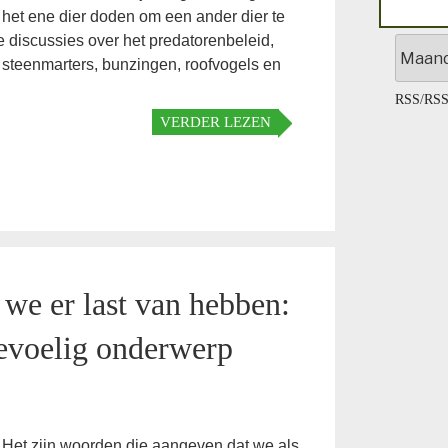
het ene dier doden om een ander dier te
e discussies over het predatorenbeleid,
Archief
teenmarters, bunzingen, roofvogels en
RSS
/
RSS
VERDER LEZEN
we er last van hebben:
evoelig onderwerp
. Het zijn woorden die aangeven dat we als