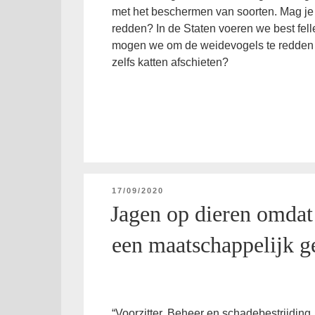
met het beschermen van soorten. Mag je 
redden? In de Staten voeren we best fell
mogen we om de weidevogels te redden s
zelfs katten afschieten?
GEPLAATST
17/09/2020
OP
Jagen op dieren omdat 
een maatschappelijk g
“Voorzitter, Beheer en schadebestrijding