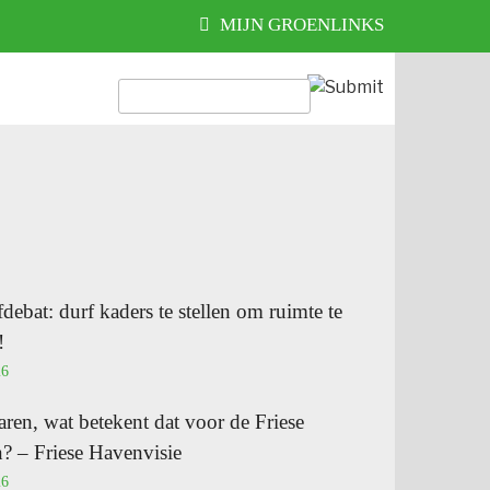
MIJN GROENLINKS
fdebat: durf kaders te stellen om ruimte te
!
26
ren, wat betekent dat voor de Friese
? – Friese Havenvisie
26