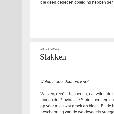
die geen gedegen opleiding hebben geh
GEPLAATST
15/06/2021
OP
Slakken
Column door Jochem Knol
Wolven, reeën damherten, (verwilderde)
binnen de Provinciale Staten heel erg d
op voor alles wat groeit en bloeit. Bij d
bescherming van de weidevogels vroege