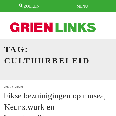
Naar
ZOEKEN
MENU
de
inhoud
springen
HOME
TAG:
CULTUURBELEID
GEPLAATST
24/06/2024
OP
Fikse bezuinigingen op musea,
Keunstwurk en