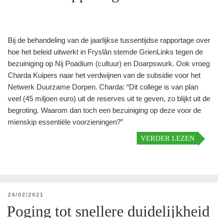
Bij de behandeling van de jaarlijkse tussentijdse rapportage over
hoe het beleid uitwerkt in Fryslân stemde GrienLinks tegen de
bezuiniging op Nij Poadium (cultuur) en Doarpswurk. Ook vroeg
Charda Kuipers naar het verdwijnen van de subsidie voor het
Netwerk Duurzame Dorpen. Charda: “Dit college is van plan
veel (45 miljoen euro) uit de reserves uit te geven, zo blijkt uit de
begroting. Waarom dan toch een bezuiniging op deze voor de
mienskip essentiële voorzieningen?”
VERDER LEZEN
GEPLAATST
24/02/2021
OP
Poging tot snellere duidelijkheid