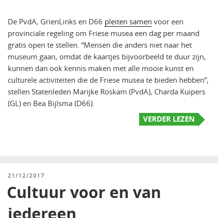
De PvdA, GrienLinks en D66
pleiten samen
voor een
provinciale regeling om Friese musea een dag per maand
gratis open te stellen. “Mensen die anders niet naar het
museum gaan, omdat de kaartjes bijvoorbeeld te duur zijn,
kunnen dan ook kennis maken met alle mooie kunst en
culturele activiteiten die de Friese musea te bieden hebben”,
stellen Statenleden Marijke Roskam (PvdA), Charda Kuipers
(GL) en Bea Bijlsma (D66).
VERDER LEZEN
GEPLAATST
21/12/2017
OP
Cultuur voor en van
iedereen