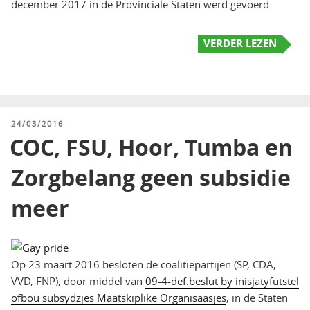
december 2017 in de Provinciale Staten werd gevoerd.
VERDER LEZEN
GEPLAATST
24/03/2016
OP
COC, FSU, Hoor, Tumba en
Zorgbelang geen subsidie
meer
Op 23 maart 2016 besloten de coalitiepartijen (SP, CDA,
VVD, FNP), door middel van
09-4-def.beslut by inisjatyfutstel
ofbou subsydzjes Maatskiplike Organisaasjes
, in de Staten