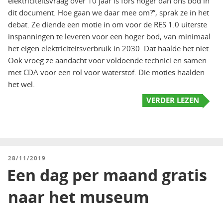
elektriciteitsvraag over 10 jaar is fors hoger dan ons bod in
dit document. Hoe gaan we daar mee om?”, sprak ze in het
debat. Ze diende een motie in om voor de RES 1.0 uiterste
inspanningen te leveren voor een hoger bod, van minimaal
het eigen elektriciteitsverbruik in 2030. Dat haalde het niet.
Ook vroeg ze aandacht voor voldoende technici en samen
met CDA voor een rol voor waterstof. Die moties haalden
het wel.
VERDER LEZEN
GEPLAATST
28/11/2019
OP
Een dag per maand gratis
naar het museum