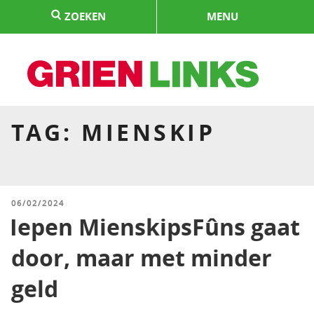
Naar
ZOEKEN
MENU
de
inhoud
springen
HOME
TAG:
MIENSKIP
GEPLAATST
06/02/2024
OP
Iepen MienskipsFûns gaat
door, maar met minder
geld