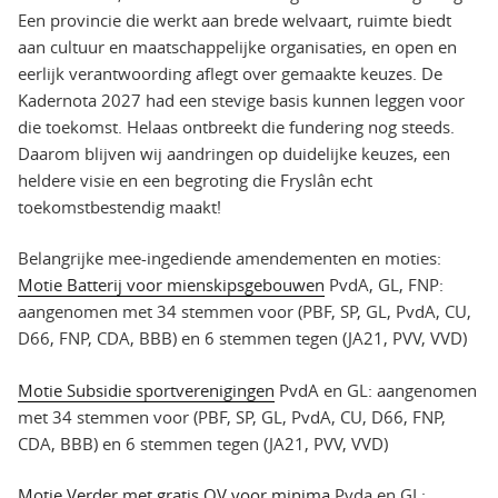
Een provincie die werkt aan brede welvaart, ruimte biedt
aan cultuur en maatschappelijke organisaties, en open en
eerlijk verantwoording aflegt over gemaakte keuzes. De
Kadernota 2027 had een stevige basis kunnen leggen voor
die toekomst. Helaas ontbreekt die fundering nog steeds.
Daarom blijven wij aandringen op duidelijke keuzes, een
heldere visie en een begroting die Fryslân echt
toekomstbestendig maakt!
Belangrijke mee-ingediende amendementen en moties:
Motie Batterij voor mienskipsgebouwen
PvdA, GL, FNP:
aangenomen met 34 stemmen voor (PBF, SP, GL, PvdA, CU,
D66, FNP, CDA, BBB) en 6 stemmen tegen (JA21, PVV, VVD)
Motie Subsidie sportverenigingen
PvdA en GL: aangenomen
met 34 stemmen voor (PBF, SP, GL, PvdA, CU, D66, FNP,
CDA, BBB) en 6 stemmen tegen (JA21, PVV, VVD)
Motie Verder met gratis OV voor minima
Pvda en GL: