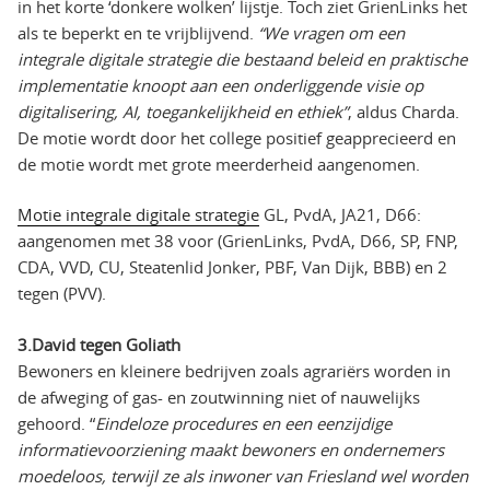
in het korte ‘donkere wolken’ lijstje. Toch ziet GrienLinks het
als te beperkt en te vrijblijvend.
“We vragen om een
integrale digitale strategie die bestaand beleid en praktische
implementatie knoopt aan een onderliggende visie op
digitalisering, AI, toegankelijkheid en ethiek”
, aldus Charda.
De motie wordt door het college positief geapprecieerd en
de motie wordt met grote meerderheid aangenomen.
Motie integrale digitale strategie
GL, PvdA, JA21, D66:
aangenomen met 38 voor (GrienLinks, PvdA, D66, SP, FNP,
CDA, VVD, CU, Steatenlid Jonker, PBF, Van Dijk, BBB) en 2
tegen (PVV).
3.David tegen Goliath
Bewoners en kleinere bedrijven zoals agrariërs worden in
de afweging of gas- en zoutwinning niet of nauwelijks
gehoord. “
Eindeloze procedures en een eenzijdige
informatievoorziening maakt bewoners en ondernemers
moedeloos, terwijl ze als inwoner van Friesland wel worden