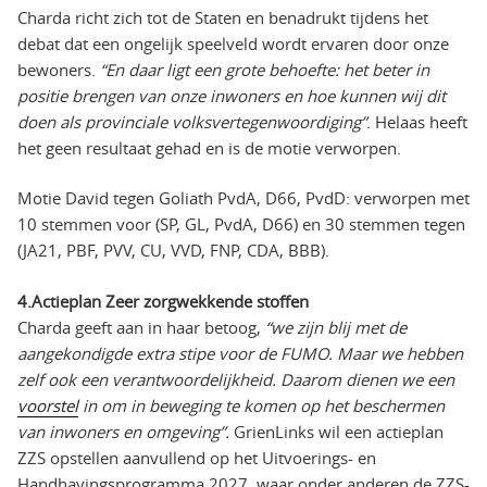
Charda richt zich tot de Staten en benadrukt tijdens het
debat dat een ongelijk speelveld wordt ervaren door onze
bewoners.
“En daar ligt een grote behoefte: het beter in
positie brengen van onze inwoners en hoe kunnen wij dit
doen als provinciale volksvertegenwoordiging”
. Helaas heeft
het geen resultaat gehad en is de motie verworpen.
Motie David tegen Goliath PvdA, D66, PvdD: verworpen met
10 stemmen voor (SP, GL, PvdA, D66) en 30 stemmen tegen
(JA21, PBF, PVV, CU, VVD, FNP, CDA, BBB).
4.Actieplan Zeer zorgwekkende stoffen
Charda geeft aan in haar betoog,
“we zijn blij met de
aangekondigde extra stipe voor de FUMO. Maar we hebben
zelf ook een verantwoordelijkheid. Daarom dienen we een
voorstel
in om in beweging te komen op het beschermen
van inwoners en omgeving”.
GrienLinks wil een actieplan
ZZS opstellen aanvullend op het Uitvoerings- en
Handhavingsprogramma 2027, waar onder anderen de ZZS-