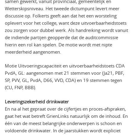
samen gewerkt, vanuit provinciaal, gemeentelijk en
Wetterskipsniveau. Het tweede dictumpunt levert meer
discussie op. Folkerts geeft aan dat het een worsteling
oplevert voor het college, want deze uitvoerbaarheidstoets
zou zorgen voor dubbel werk. Als handreiking wordt vanuit
de indiende partijen geopperde dat de auditcommissie
hierin een rol kan spelen. De motie wordt met nipte
meerderheid aangenomen.
Motie Uitvoeringscapaciteit en uitvoerbaarheidstoets CDA
PvdA, GL: aangenomen met 21 stemmen voor (Ja21, PBF,
SP, PVV, GL, PvdA, D66, VVD, CDA) en 19 stemmen tegen
(CU, FNP, BBB).
Leveringszekerheid drinkwater
En na al het gepraat over de cijfertjes en proces-afspraken,
gaat het wat betreft GrienLinks natuurlijk om de inhoud. En
één van de meest belangrijke onderwerpen is schoon en
voldoende drinkwater. In de jaarstukken wordt expliciet