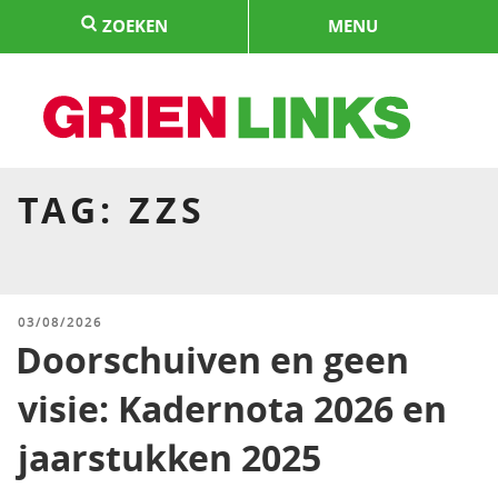
Naar
ZOEKEN
MENU
de
inhoud
springen
HOME
TAG:
ZZS
GEPLAATST
03/08/2026
OP
Doorschuiven en geen
visie: Kadernota 2026 en
jaarstukken 2025