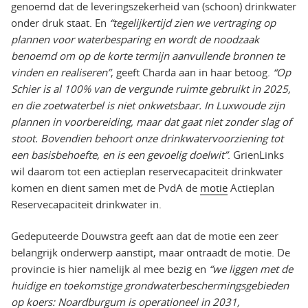
genoemd dat de leveringszekerheid van (schoon) drinkwater
onder druk staat. En
“tegelijkertijd zien we vertraging op
plannen voor waterbesparing en wordt de noodzaak
benoemd om op de korte termijn aanvullende bronnen te
vinden en realiseren”
, geeft Charda aan in haar betoog.
“Op
Schier is al 100% van de vergunde ruimte gebruikt in 2025,
en die zoetwaterbel is niet onkwetsbaar. In Luxwoude zijn
plannen in voorbereiding, maar dat gaat niet zonder slag of
stoot. Bovendien behoort onze drinkwatervoorziening tot
een basisbehoefte, en is een gevoelig doelwit”
. GrienLinks
wil daarom tot een actieplan reservecapaciteit drinkwater
komen en dient samen met de PvdA de
motie
Actieplan
Reservecapaciteit drinkwater in.
Gedeputeerde Douwstra geeft aan dat de motie een zeer
belangrijk onderwerp aanstipt, maar ontraadt de motie. De
provincie is hier namelijk al mee bezig en
“we liggen met de
huidige en toekomstige grondwaterbeschermingsgebieden
op koers: Noardburgum is operationeel in 2031,