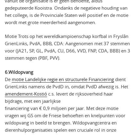
vanuit de organisatie is er geen behoefte, aldus
gedeputeerde Kooistra. Ondanks de negatieve houding van
het college, is de Provinciale Staten wél positief en de motie
wordt met grote meerderheid aangenomen.
Motie Trots op het wereldkampioenschap korfbal in Fryslân
GrienLinks, PvdA, BBB, CDA: Aangenomen met 37 stemmen
voor (JA21, SP, GL, PvdA, CU, D66, VVD, FNP, CDA, BBB) en 3
stemmen tegen (PBF, PVV).
6.Wildopvang
De
motie Landelijke regie en structurele Financiering
dient
GrienLinks namens de PvdD in, omdat PvdD afwezig is. Het
amendement-Kostió
c.s. levert de rijksoverheid haar
bijdrage, met een jaarlijkse
financiering van € 0,9 miljoen per jaar. Met deze motie
vragen wij GS om de Friese behoeften en knelpunten voor
wildopvang in beeld te brengen. Wildopvangcentra en
dierenhulporganisaties spelen een cruciale rol in onze