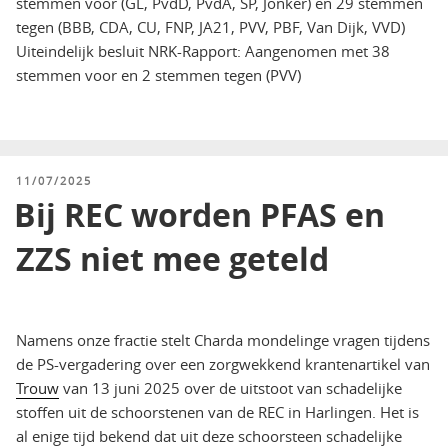
stemmen voor (GL, PvdD, PvdA, SP, Jonker) en 29 stemmen
tegen (BBB, CDA, CU, FNP, JA21, PVV, PBF, Van Dijk, VVD)
Uiteindelijk besluit NRK-Rapport: Aangenomen met 38
stemmen voor en 2 stemmen tegen (PVV)
GEPLAATST
11/07/2025
OP
Bij REC worden PFAS en
ZZS niet mee geteld
Namens onze fractie stelt Charda mondelinge vragen tijdens
de PS-vergadering over een zorgwekkend krantenartikel van
Trouw
van 13 juni 2025 over de uitstoot van schadelijke
stoffen uit de schoorstenen van de REC in Harlingen. Het is
al enige tijd bekend dat uit deze schoorsteen schadelijke