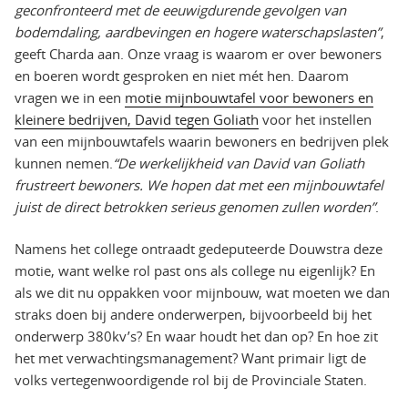
geconfronteerd met de eeuwigdurende gevolgen van
bodemdaling, aardbevingen en hogere waterschapslasten”
,
geeft Charda aan. Onze vraag is waarom er over bewoners
en boeren wordt gesproken en niet mét hen. Daarom
vragen we in een
motie mijnbouwtafel voor bewoners en
kleinere bedrijven, David tegen Goliath
voor het instellen
van een mijnbouwtafels waarin bewoners en bedrijven plek
kunnen nemen.
“De werkelijkheid van David van Goliath
frustreert bewoners. We hopen dat met een mijnbouwtafel
juist de direct betrokken serieus genomen zullen worden”
.
Namens het college ontraadt gedeputeerde Douwstra deze
motie, want welke rol past ons als college nu eigenlijk? En
als we dit nu oppakken voor mijnbouw, wat moeten we dan
straks doen bij andere onderwerpen, bijvoorbeeld bij het
onderwerp 380kv’s? En waar houdt het dan op? En hoe zit
het met verwachtingsmanagement? Want primair ligt de
volks vertegenwoordigende rol bij de Provinciale Staten.