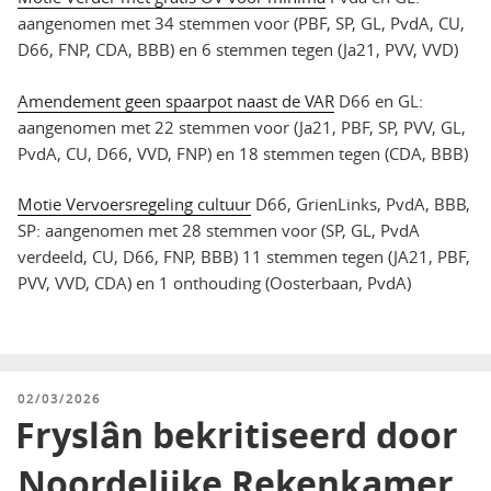
aangenomen met 34 stemmen voor (PBF, SP, GL, PvdA, CU,
D66, FNP, CDA, BBB) en 6 stemmen tegen (Ja21, PVV, VVD)
Amendement geen spaarpot naast de VAR
D66 en GL:
aangenomen met 22 stemmen voor (Ja21, PBF, SP, PVV, GL,
PvdA, CU, D66, VVD, FNP) en 18 stemmen tegen (CDA, BBB)
Motie Vervoersregeling cultuur
D66, GrienLinks, PvdA, BBB,
SP: aangenomen met 28 stemmen voor (SP, GL, PvdA
verdeeld, CU, D66, FNP, BBB) 11 stemmen tegen (JA21, PBF,
PVV, VVD, CDA) en 1 onthouding (Oosterbaan, PvdA)
GEPLAATST
02/03/2026
OP
Fryslân bekritiseerd door
Noordelijke Rekenkamer,