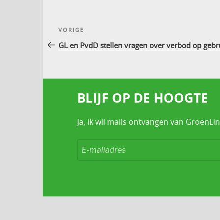
Bericht
Vorig
VORIGE
navigatie
bericht
GL en PvdD stellen vragen over verbod op gebruik
BLIJF OP DE HOOGTE
Ja, ik wil mails ontvangen van GroenLin