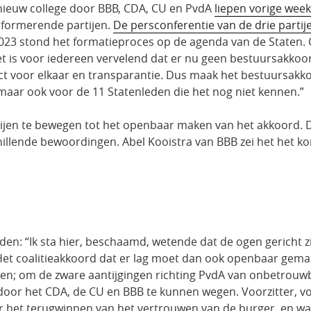
nieuw college door BBB, CDA, CU en PvdA
liepen vorige wee
e formerende partijen.
De persconferentie van de drie parti
023 stond het formatieproces op de agenda van de Staten. C
 Het is voor iedereen vervelend dat er nu geen bestuursakk
ct voor elkaar en transparantie. Dus maak het bestuursakk
 maar ook voor de 11 Statenleden die het nog niet kennen.”
tijen te bewegen tot het openbaar maken van het akkoord. 
illende bewoordingen. Abel Kooistra van BBB zei het het kor
: “Ik sta hier, beschaamd, wetende dat de ogen gericht zi
..) Het coalitieakkoord dat er lag moet dan ook openbaar gem
len; om de zware aantijgingen richting PvdA van onbetrouwb
n door het CDA, de CU en BBB te kunnen wegen. Voorzitter, v
r het terugwinnen van het vertrouwen van de burger, en wa