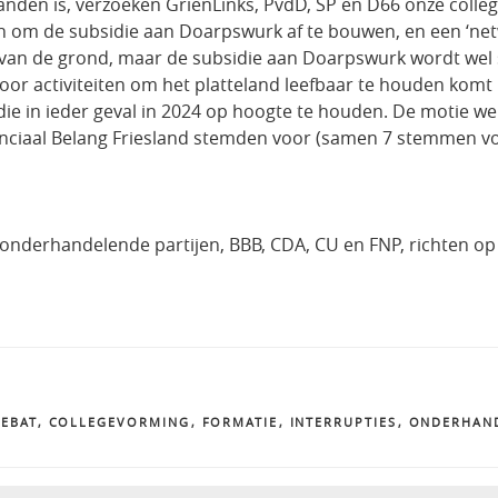
den is, verzoeken GrienLinks, PvdD, SP en D66 onze colleg
en om de subsidie aan Doarpswurk af te bouwen, en een ‘netw
et van de grond, maar de subsidie aan Doarpswurk wordt we
r activiteiten om het platteland leefbaar te houden komt 
die in ieder geval in 2024 op hoogte te houden. De motie w
ovinciaal Belang Friesland stemden voor (samen 7 stemmen v
u onderhandelende partijen, BBB, CDA, CU en FNP, richten op
DEBAT
,
COLLEGEVORMING
,
FORMATIE
,
INTERRUPTIES
,
ONDERHAN