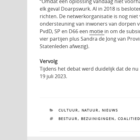
“Omdat een oplossing vandaag niet voorhan
elk geval Doarpswurk. Al in 2018 is beslot
richten. De netwerkorganisatie is nog ni
ondersteuning van inwoners van dorpen voo
PvdD, SP en D66 een
motie
in om de subsi
vier partijen plus Sandra de Jong van Pr
Statenleden afwezig).
Vervolg
Tijdens het debat werd duidelijk dat de n
19 juli 2023.
CATEGORIEËN
CULTUUR
,
NATUUR
,
NIEUWS
TAGS
BESTUUR
,
BEZUINIGINGEN
,
COALITIE