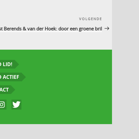
VOLGENDE
Volgend
bericht
st Berends & van der Hoek: door een groene bril
 LID!
 ACTIEF
ACT