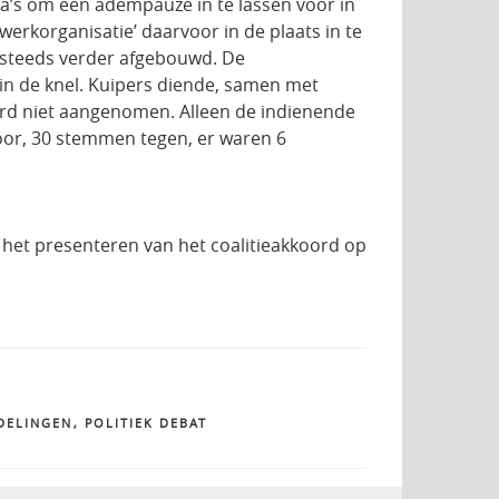
a’s om een adempauze in te lassen voor in
erkorganisatie’ daarvoor in de plaats in te
l steeds verder afgebouwd. De
in de knel. Kuipers diende, samen met
erd niet aangenomen. Alleen de indienende
oor, 30 stemmen tegen, er waren 6
 het presenteren van het coalitieakkoord op
DELINGEN
,
POLITIEK DEBAT