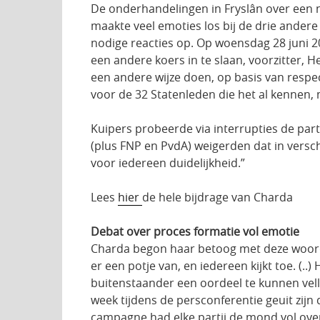
De onderhandelingen in Fryslân over een 
maakte veel emoties los bij de drie ander
nodige reacties op. Op woensdag 28 juni 2
een andere koers in te slaan, voorzitter,
een andere wijze doen, op basis van respe
voor de 32 Statenleden die het al kennen,
Kuipers probeerde via interrupties de par
(plus FNP en PvdA) weigerden dat in versch
voor iedereen duidelijkheid.”
Lees
hier
de hele bijdrage van Charda
Debat over proces formatie vol emotie
Charda begon haar betoog met deze woorden
er een potje van, en iedereen kijkt toe. (
buitenstaander een oordeel te kunnen vel
week tijdens de persconferentie geuit zij
campagne had elke partij de mond vol ove