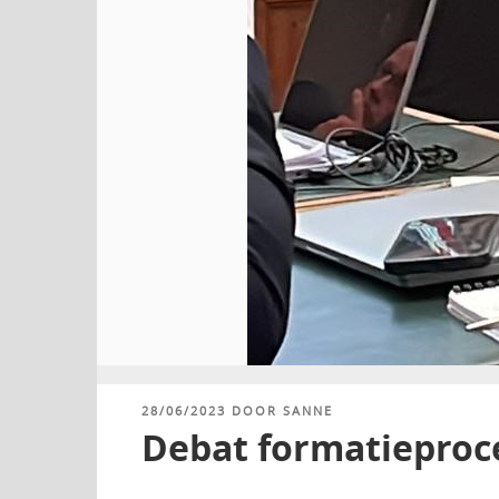
GEPLAATST
28/06/2023
DOOR
SANNE
OP
Debat formatieproce