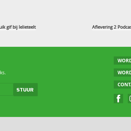
 gif bij lelieteelt
Aflevering 2 Podca
WORD
ks.
WORD
CONT