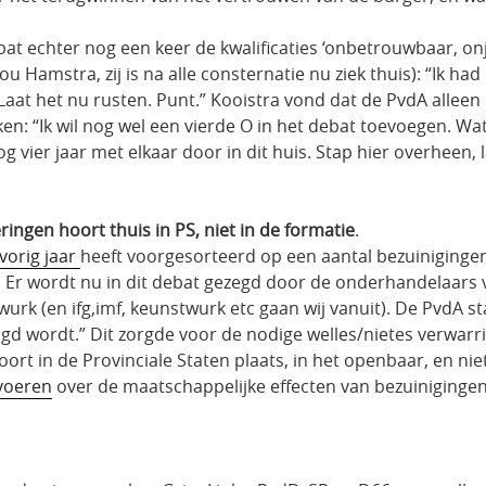
bat echter nog een keer de kwalificaties ‘onbetrouwbaar, o
ou Hamstra, zij is na alle consternatie nu ziek thuis): “Ik 
Laat het nu rusten. Punt.” Kooistra vond dat de PvdA alleen
 “Ik wil nog wel een vierde O in het debat toevoegen. Wat u
 vier jaar met elkaar door in dit huis. Stap hier overheen, l
ingen hoort thuis in PS, niet in de formatie
.
vorig jaar
heeft voorgesorteerd op een aantal bezuinigingen 
. Er wordt nu in dit debat gezegd door de onderhandelaars v
rk (en ifg,imf, keunstwurk etc gaan wij vanuit). De PvdA st
gd wordt.” Dit zorgde voor de nodige welles/nietes verwarri
ort in de Provinciale Staten plaats, in het openbaar, en niet
 voeren
over de maatschappelijke effecten van bezuinigingen 