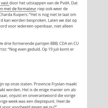
k vast
door het uitstappen van de PvdA. Dat
jen met de formateur
riep ook weer de
harda Kuipers: “Het is nog niet te laat om
oord kan worden besproken. Laten we dat op
oord voor iedereen openbaar, niet alleen
De drie formerende partijen BBB, CDA en CU
tst: “Nog even geduld. Op 19 juli komt er
jn op onze staten. Provincie Fryslan maakt
aakt worden. Het is de enige manier om als
aar, onjuist en onverantwoord die vorige
orige week was een dieptepunt. Heel de
t voor voorbeeld geven wij nu?”