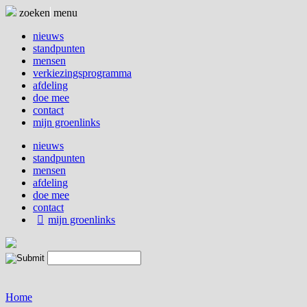
Naar
zoeken
menu
de
inhoud
nieuws
springen
standpunten
mensen
verkiezingsprogramma
afdeling
doe mee
contact
mijn groenlinks
nieuws
standpunten
mensen
afdeling
doe mee
contact
mijn groenlinks
Home