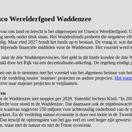
esco Werelderfgoed Waddenzee
an ons land en terecht is het uitgeroepen tot Unesco Werelderfgoed. Op 
og steeds onder druk staan. Het Waddenfonds probeert die negatieve ef
dig. Maar eind 2027 houdt het fonds op te bestaan. De vraag is: wat dan
 blijvende financiële middelen voor de Waddenzee. Het voorstel werd
rd naar de drie Waddenprovincies. Het geld in dit fonds konden de dri
oor het Rijk via een decentralisatie-uitkering. De regeling eindigt 
staten om in te stemmen met het voorstel van het algemeen bestuur van
r de verdeling tussen ‘majeure’ projecten en andere projecten.
Het voors
erve naar majeure projecten te verplaatsen.
ren
voor de Waddenzee niet stoppen per 2028. Statenlid Jochem Knol: “In
slecht voor stond in de Waddenzee. Dat daarnaast ook de mijnbouwact
n waarvan ongeveer 550 miljoen voor achterstallig onderhoud van de 
 gekort. En de verdeling natuur-economie is door een motie in de Twee
at terwijl de opbrengsten van het gas veel en veel hoger zijn geweest d
n, maar niet de natuur en niet de Friese economie.