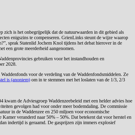
zich is het onbegrijpelijk dat de natuurwaarden in dit gebied als
fecten enigszins te compenseren. GrienLinks steunt de wijze waarop
?”, sprak Statenlid Jochem Knol tijdens het debat hierover in de
 met een grote meerderheid aangenomen.
e Waddenprovincies gebruiken voor het instandhouden en
per 2028.
 het Waddenfonds voor de verdeling van de Waddenfondsmiddelen. Ze
tel is (anoniem)
om in te stemmen met het loslaten van de 1/3, 2/3
 2004 kwam de Adviesgroep Waddenzeebeleid met een helder advies hoe
iviteiten gevolgen had voor onder meer bodemdaling. De commissie
natuur in de Waddenzee en 250 miljoen voor economische
de Kamer veranderd naar 50% – 50%. Dat betekent dat voor herstel en
an indertijd is geraamd. De gasprijzen zijn immers explosief