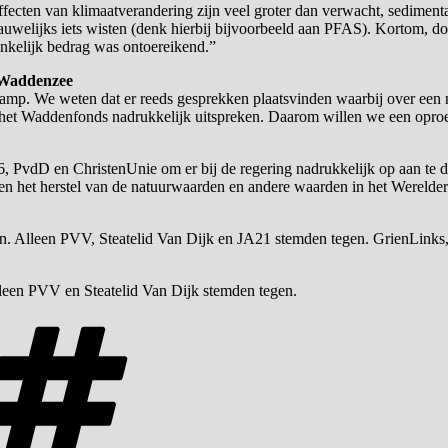
ecten van klimaatverandering zijn veel groter dan verwacht, sedimentatie
auwelijks iets wisten (denk hierbij bijvoorbeeld aan PFAS). Kortom, d
ronkelijk bedrag was ontoereikend.”
d Waddenzee
mp. We weten dat er reeds gesprekken plaatsvinden waarbij over een n
an het Waddenfonds nadrukkelijk uitspreken. Daarom willen we een op
 PvdD en ChristenUnie om er bij de regering nadrukkelijk op aan te dr
en het herstel van de natuurwaarden en andere waarden in het Wereld
. Alleen PVV, Steatelid Van Dijk en JA21 stemden tegen. GrienLink
een PVV en Steatelid Van Dijk stemden tegen.
Tags