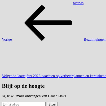
nieuws
Bericht
Vorig
bericht
navigatie
Vorige
Bezuinigingen F
Volgend
bericht
Volgende
Jaarcijfers 2023: wachten op verbeterplannen en kerntakend
Blijf op de hoogte
Ja, ik wil mails ontvangen van GroenLinks.