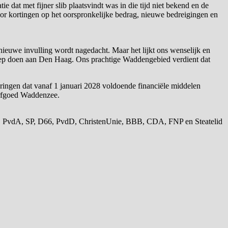
 dat met fijner slib plaatsvindt was in die tijd niet bekend en de
oor kortingen op het oorspronkelijke bedrag, nieuwe bedreigingen en
ieuwe invulling wordt nagedacht. Maar het lijkt ons wenselijk en
roep doen aan Den Haag. Ons prachtige Waddengebied verdient dat
ingen dat vanaf 1 januari 2028 voldoende financiële middelen
erfgoed Waddenzee.
s, PvdA, SP, D66, PvdD, ChristenUnie, BBB, CDA, FNP en Steatelid