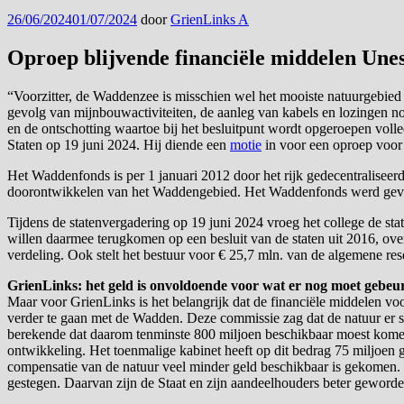
Geplaatst
26/06/2024
01/07/2024
door
GrienLinks A
op
Oproep blijvende financiële middelen Un
“Voorzitter, de Waddenzee is misschien wel het mooiste natuurgebied v
gevolg van mijnbouwactiviteiten, de aanleg van kabels en lozingen n
en de ontschotting waartoe bij het besluitpunt wordt opgeroepen volle
Staten op 19 juni 2024. Hij diende een
motie
in voor een oproep voor
Het Waddenfonds is per 1 januari 2012 door het rijk gedecentralisee
doorontwikkelen van het Waddengebied. Het Waddenfonds werd gevuld d
Tijdens de statenvergadering op 19 juni 2024 vroeg het college de 
willen daarmee terugkomen op een besluit van de staten uit 2016, ove
verdeling. Ook stelt het bestuur voor € 25,7 mln. van de algemene res
GrienLinks: het geld is onvoldoende voor wat er nog moet gebeu
Maar voor GrienLinks is het belangrijk dat de financiële middelen 
verder te gaan met de Wadden. Deze commissie zag dat de natuur er 
berekende dat daarom tenminste 800 miljoen beschikbaar moest kome
ontwikkeling. Het toenmalige kabinet heeft op dit bedrag 75 miljoen
compensatie van de natuur veel minder geld beschikbaar is gekomen. D
gestegen. Daarvan zijn de Staat en zijn aandeelhouders beter geworde