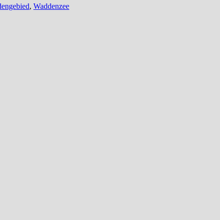
engebied
,
Waddenzee