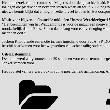
Het onderzoek van de commissie Meijer is door de tijd achterhaald. Eff
lozingen die plaatsvinden bevatten stoffen waarvan we in 2004 nog n
nieuwe kennis blijkt dat er nog ontzettend veel te doen is. Het oorsp
Motie voor blijvende financiële middelen Unesco Werelderfgoe
“Het beëindigen van het Waddenfonds is voor de natuur een nieuwe ra
noodzakelijk dat de Friese Staten dat belang voor een verlenging v
meer dan ooit.”
Jochem Knol diende een motie in, mee ingediend door PvdA, SP, D66,
beschikbaar komen voor het wegwerken van achterstallig onderhoud 
Uitslag stemming
De motie werd aangenomen met 39 stemmen voor en 4 stemmen tegen
Jonker stemden voor.
Het voorstel van GS werd ook in ruime meerderheid aangenomen. All
Categorieën