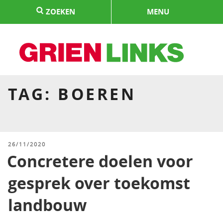
Naar
ZOEKEN
MENU
de
inhoud
springen
HOME
TAG:
BOEREN
GEPLAATST
26/11/2020
OP
Concretere doelen voor
gesprek over toekomst
landbouw