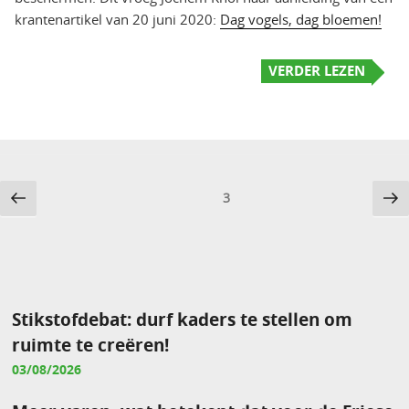
krantenartikel van 20 juni 2020:
Dag vogels, dag bloemen!
VERDER LEZEN
Berichten
Vorige
Vo
Pagina
3
pagina
pa
paginering
Stikstofdebat: durf kaders te stellen om
ruimte te creëren!
03/08/2026