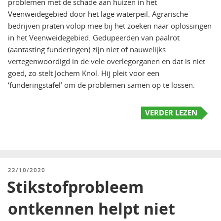
problemen met de schade aan huizen in het
Veenweidegebied door het lage waterpeil. Agrarische
bedrijven praten volop mee bij het zoeken naar oplossingen
in het Veenweidegebied. Gedupeerden van paalrot
(aantasting funderingen) zijn niet of nauwelijks
vertegenwoordigd in de vele overlegorganen en dat is niet
goed, zo stelt Jochem Knol. Hij pleit voor een
‘funderingstafel’ om de problemen samen op te lossen.
VERDER LEZEN
GEPLAATST
22/10/2020
OP
Stikstofprobleem
ontkennen helpt niet