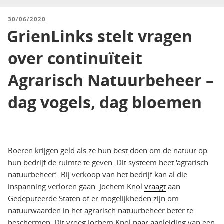
GEPLAATST
30/06/2020
OP
GrienLinks stelt vragen
over continuïteit
Agrarisch Natuurbeheer –
dag vogels, dag bloemen
Boeren krijgen geld als ze hun best doen om de natuur op
hun bedrijf de ruimte te geven. Dit systeem heet ‘agrarisch
natuurbeheer’. Bij verkoop van het bedrijf kan al die
inspanning verloren gaan. Jochem Knol
vraagt
aan
Gedeputeerde Staten of er mogelijkheden zijn om
natuurwaarden in het agrarisch natuurbeheer beter te
beschermen. Dit vroeg Jochem Knol naar aanleiding van een