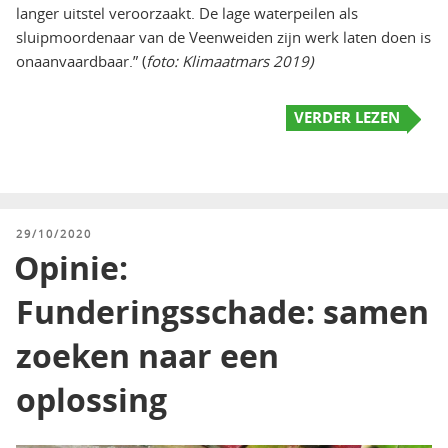
langer uitstel veroorzaakt. De lage waterpeilen als
sluipmoordenaar van de Veenweiden zijn werk laten doen is
onaanvaardbaar.” (
foto: Klimaatmars 2019)
VERDER LEZEN
GEPLAATST
29/10/2020
OP
Opinie:
Funderingsschade: samen
zoeken naar een
oplossing