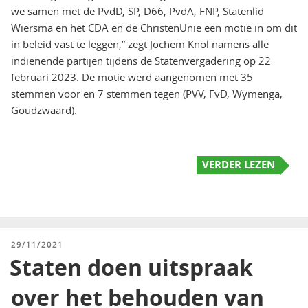
we samen met de PvdD, SP, D66, PvdA, FNP, Statenlid
Wiersma en het CDA en de ChristenUnie een motie in om dit
in beleid vast te leggen,” zegt Jochem Knol namens alle
indienende partijen tijdens de Statenvergadering op 22
februari 2023. De motie werd aangenomen met 35
stemmen voor en 7 stemmen tegen (PVV, FvD, Wymenga,
Goudzwaard).
VERDER LEZEN
GEPLAATST
29/11/2021
OP
Staten doen uitspraak
over het behouden van