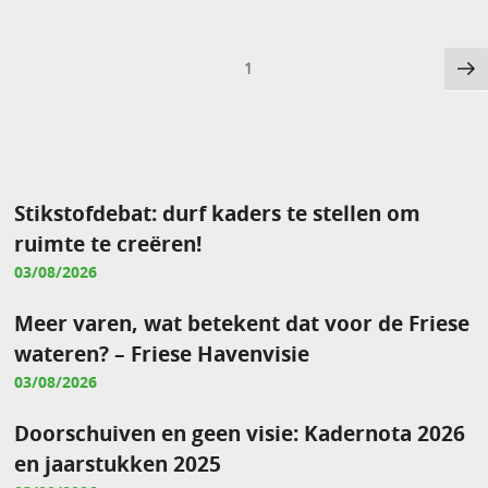
Berichten
Vo
Pagina
1
pa
paginering
Stikstofdebat: durf kaders te stellen om
ruimte te creëren!
03/08/2026
Meer varen, wat betekent dat voor de Friese
wateren? – Friese Havenvisie
03/08/2026
Doorschuiven en geen visie: Kadernota 2026
en jaarstukken 2025