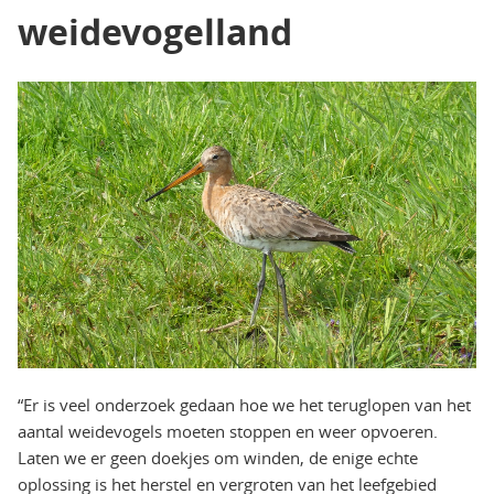
weidevogelland
“Er is veel onderzoek gedaan hoe we het teruglopen van het
aantal weidevogels moeten stoppen en weer opvoeren.
Laten we er geen doekjes om winden, de enige echte
oplossing is het herstel en vergroten van het leefgebied