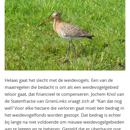
Helaas gaat het slecht met de weidevogels. Een van de
maatregelen die bedacht is om als een weidevogelgebied
teloor gaat, dat financieel te compenseren. Jochem Knol van
de Statenfractie van GrienLinks vraagt zich af: “Kan dat nog
wel? Voor elke hectare die verloren gaat moet een bedrag in
het weidevogelfonds worden gestopt. Dat bedrag is echter
bij lange na niet voldoende om nieuwe weidevogelgebieden
aan te leggen en te beheren. Gesteld dat er überhaupt nog