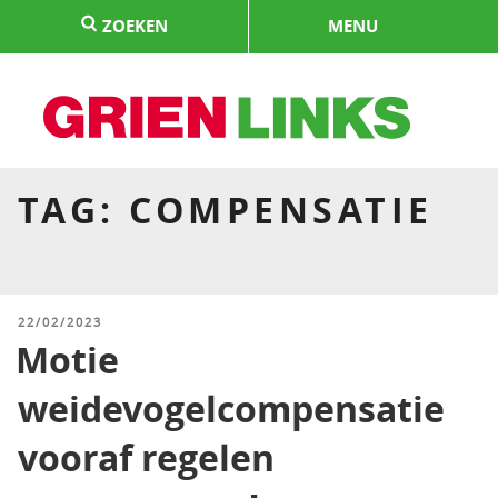
Naar
ZOEKEN
MENU
de
inhoud
springen
HOME
TAG:
COMPENSATIE
GEPLAATST
22/02/2023
OP
Motie
weidevogelcompensatie
vooraf regelen