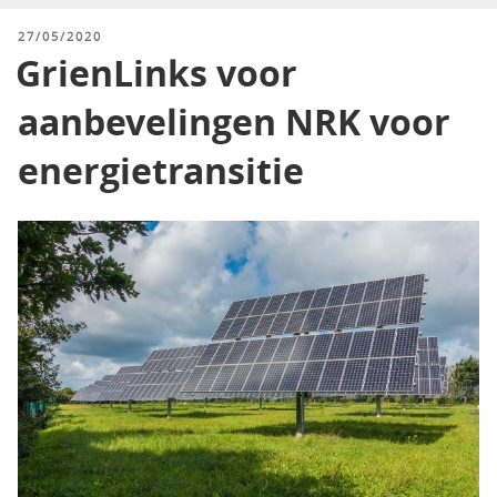
GEPLAATST
27/05/2020
OP
GrienLinks voor
aanbevelingen NRK voor
energietransitie