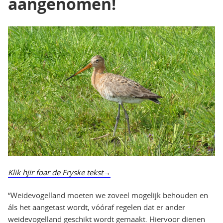
aangenomen!
Klik hjir foar de Fryske tekst
“Weidevogelland moeten we zoveel mogelijk behouden en
áls het aangetast wordt, vóóraf regelen dat er ander
weidevogelland geschikt wordt gemaakt. Hiervoor dienen