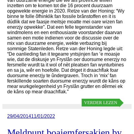
van duurzame energie die we als provincie willen
inzetten om te komen tot die 16 procent duurzaam
opgewekte energie in 2020. Retze van der Honing: “Wy
binne te folle ôfhinklik fan fossile brânstoffen en it is
dúdlik dat we faasje meitsje moatte mei oare wizen fan
enerzjy opwekke”. Dat een felle tegenstander van
windmolens en een enthousiaste voorstander daarvan
samen een motie indienen voor de discussie over de
mix van duurzame energie, wekte verbazing bij
sommige Statenleden. Retze van der Honing legde uit:
“De oanlieding fan it tegearre yntsjinjen fan ‘e moasje
wie, dat de diskusje yn Fryslân oer duorsume enerzjy no
fersmelle wurdt ta it wol of nèt pleatsen fan wynturbines
en sa ja, wêr en hoefolle. Dat driget it draachflak foar
duorsume enerzjy te ûndergraven. Troch in ‘mix’ fan
ferskillende soarten duorsume enerzjy wurdt de kâns op
mear wurkgelegenheid yn Fryslân grutter en dêrmei ek
de kâns op mear draachflak.”
VERDER LEZEN
Geplaatst
29/04/2014
11/01/2022
op
Meldpunt boaiemfersakjen by