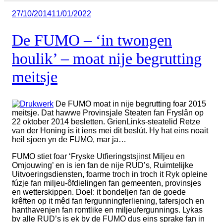
Geplaatst
27/10/2014
11/01/2022
op
De FUMO – ‘in twongen
houlik’ – moat nije begrutting
meitsje
De FUMO moat in nije begrutting foar 2015
meitsje. Dat hawwe Provinsjale Steaten fan Fryslân op
22 oktober 2014 besletten. GrienLinks-steatelid Retze
van der Honing is it iens mei dit beslút. Hy hat eins noait
heil sjoen yn de FUMO, mar ja…
FUMO stiet foar ‘Fryske Utfieringstsjinst Miljeu en
Omjouwing’ en is ien fan de nije RUD’s, Ruimtelijke
Uitvoeringsdiensten, foarme troch in troch it Ryk opleine
fúzje fan miljeu-ôfdielingen fan gemeenten, provinsjes
en wetterskippen. Doel: it bondeljen fan de goede
krêften op it mêd fan fergunningferliening, tafersjoch en
hanthavenjen fan romtlike en miljeufergunnings. Lykas
by alle RUD’s is ek by de FUMO dus eins sprake fan in