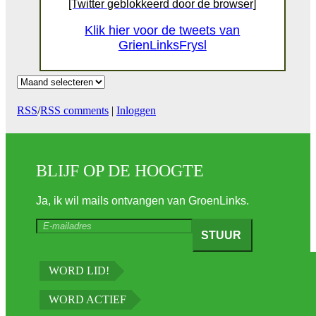
[Twitter geblokkeerd door de browser]
Klik hier voor de tweets van
GrienLinksFrysl
Archief
RSS
/
RSS comments
|
Inloggen
BLIJF OP DE HOOGTE
Ja, ik wil mails ontvangen van GroenLinks.
WORD LID!
WORD ACTIEF