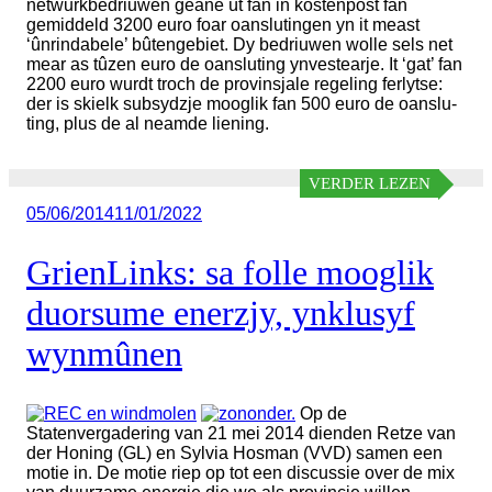
netwurkbedriuwen geane út fan in kostenpost fan
gemiddeld 3200 euro foar oanslutingen yn it meast
‘ûnrindabele’ bûtengebiet. Dy bedriuwen wolle sels net
mear as tûzen euro de oansluting ynvestearje. It ‘gat’ fan
2200 euro wurdt troch de provinsjale regeling ferlytse:
der is skielk subsydzje mooglik fan 500 euro de oanslu-
ting, plus de al neamde liening.
VERDER LEZEN
Geplaatst
05/06/2014
11/01/2022
op
GrienLinks: sa folle mooglik
duorsume enerzjy, ynklusyf
wynmûnen
Op de
Statenvergadering van 21 mei 2014 dienden Retze van
der Honing (GL) en Sylvia Hosman (VVD) samen een
motie in. De motie riep op tot een discussie over de mix