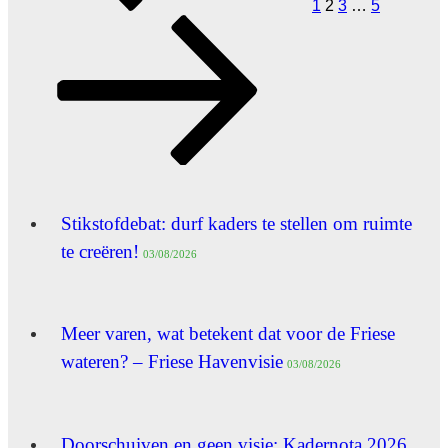
1
2
3
…
5
Stikstofdebat: durf kaders te stellen om ruimte
te creëren!
03/08/2026
Meer varen, wat betekent dat voor de Friese
wateren? – Friese Havenvisie
03/08/2026
Doorschuiven en geen visie: Kadernota 2026