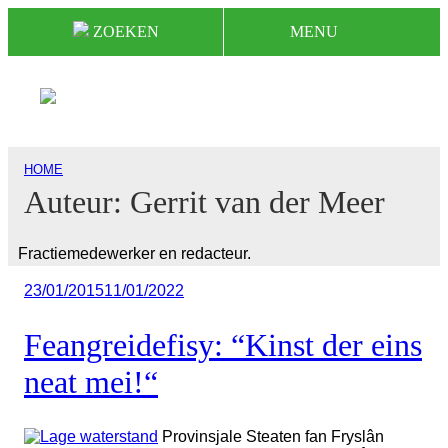
Naar
ZOEKEN
MENU
de
inhoud
springen
HOME
Auteur:
Gerrit van der Meer
Fractiemedewerker en redacteur.
Geplaatst
23/01/2015
11/01/2022
op
Feangreidefisy: “Kinst der eins
neat mei!“
Provinsjale Steaten fan Fryslân