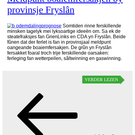
provinsje Fryslân
Somtiden rinne ferskillende
minsken tagelyk mei lyksoartige ideeën om. Sa ek de
steatefraksjes fan GrienLinks en CDA yn Fryslân. Beide
fûnen dat der ferlet is fan in provinsjaal meldpunt
oangeande boaiemfersakjen. De grûn yn Fryslân
fersakket foaral troch trije ferskillende oarsaken:
ferleging fan wetterpeilen, sâltwinning en gaswinning.
Berichten
VERDER LEZEN
paginering
Vorige
Pagina
Pagina
Pagina
Pagina
Volgende
pagina
pagina