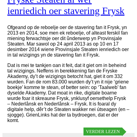
ienriedich oer stavering Frysk
Ofgeand op de reboelje oer de stavering fan it Frysk, yn
2013 en 2014, soe men ek reboelje, of alteast ferskil fan
miening ferwachtsje oer dit ûnderwerp yn Provinsjale
Steaten. Mar sawol op 24 april 2013 as op 10 en 17
desimber 2014 wiene Provinsjale Steaten ienriedich oer
in tal wizigings yn de stavering fan it Frysk.
Dat is mei te tankjen oan it feit, dat it giet om in beheind
tal wizigings. Neffens in berekkening fan de Fryske
Akademy, dy’t de wizigings betocht hat, giet it om 332
wurden. Fan de rom 83.000 wurden dy’t yn it nije ‘griene
boekje’ komme te stean, of better sein: op ‘Taalweb’ fan
dyselde Akademy. Dat moat in rike, digitale boarne
wurde foar it skreaune Frysk, ynklusyf oersethelp Frysk
– Nederlânsk en Nederlânsk – Frysk. It is foaral dy
digitale help, dêr’t de Steaten wakker nei útseagen (en –
sjogge). GrienLinks hat der ta bydroegen, dat er der
komt.
VERDER LEZEN