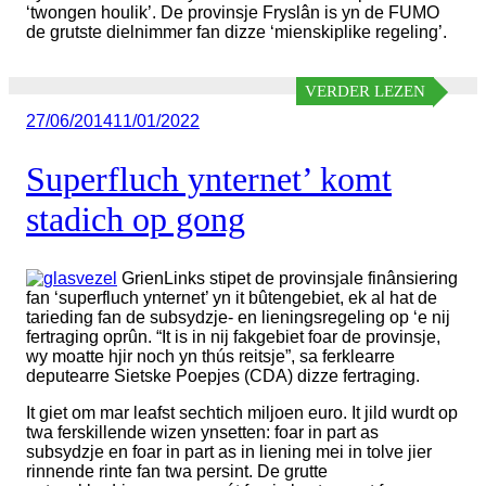
‘twongen houlik’. De provinsje Fryslân is yn de FUMO
de grutste dielnimmer fan dizze ‘mienskiplike regeling’.
VERDER LEZEN
Geplaatst
27/06/2014
11/01/2022
op
Superfluch ynternet’ komt
stadich op gong
GrienLinks stipet de provinsjale finânsiering
fan ‘superfluch ynternet’ yn it bûtengebiet, ek al hat de
tarieding fan de subsydzje- en lieningsregeling op ‘e nij
fertraging oprûn. “It is in nij fakgebiet foar de provinsje,
wy moatte hjir noch yn thús reitsje”, sa ferklearre
deputearre Sietske Poepjes (CDA) dizze fertraging.
It giet om mar leafst sechtich miljoen euro. It jild wurdt op
twa ferskillende wizen ynsetten: foar in part as
subsydzje en foar in part as in liening mei in tolve jier
rinnende rinte fan twa persint. De grutte