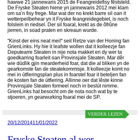
hawwe 21 jannewaris 2015 de Feangreidefisy fêststeld.
De Fryske Steaten hiene yn jannewaris 2012 mei klam
om sa’n fisy frege. Mar wat der no krekt barre sil oan it
wetterpeilbehear yn it Fryske feangreidegebiet, is noch
folslein in riedsel. Der sil foaral, krekt as de ôfrûne
jierren, in soad praten en skreaun wurde.
“Kinst der eins neat mei!“ seit Retze van der Honing fan
GrienLinks. Hy hie it leafste wollen dat it kolleezje fan
Deputearre Steaten in nije nota makket en dy wer ta
goedkarring foarleit oan Provinsjale Steaten. Mar dêr
wie dúdlik gjin mearderheid foar, dat die al bliken yn de
gearkomste fan de steatekommisje. It kolleezje komt no
mei in útfieringsplan plus in foarstel foar it beteljen fan
de kosten fan de útfiering. Allinne oer dat lêste kinne
Provinsjale Steaten formeel noch in beslút nimme.
GrienLinks hat besocht om de nota noch wat by te
stjoeren, yn gearwurking foaral mei de SP.
VERDER LEZEN
Geplaatst
20/12/2014
11/01/2022
op
Fryske Steaten al wer