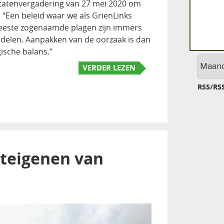
 Statenvergadering van 27 mei 2020 om
: “Een beleid waar we als GrienLinks
meeste zogenaamde plagen zijn immers
ndelen. Aanpakken van de oorzaak is dan
ische balans.”
Archief
VERDER LEZEN
RSS
/
RS
nteigenen van