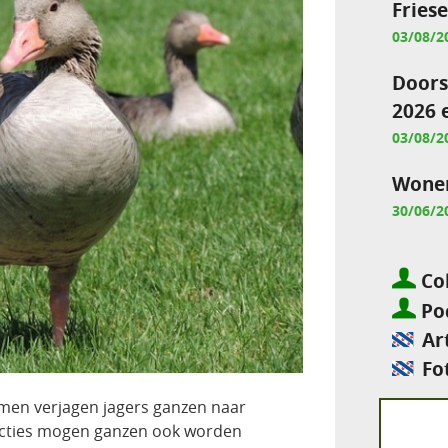
Fries
03/08/2
Doors
2026 
03/08/2
Wonen
30/06/2
Col
Pod
Ar
Fo
en verjagen jagers ganzen naar
 acties mogen ganzen ook worden