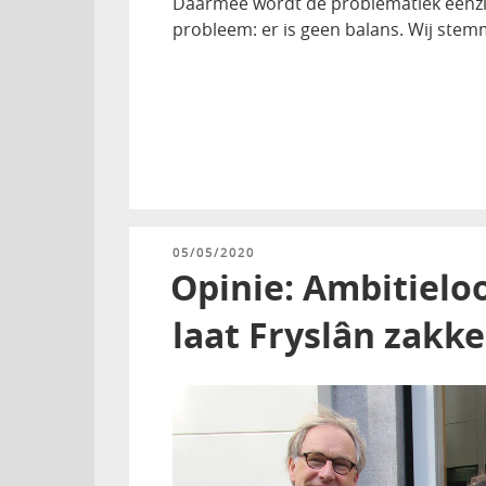
Daarmee wordt de problematiek eenzijd
probleem: er is geen balans. Wij stem
GEPLAATST
05/05/2020
OP
Opinie: Ambitielo
laat Fryslân zakk