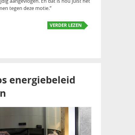
ig aangevlogen. En dat is nou juist het
men tegen deze motie.”
VERDER LEZEN
os energiebeleid
en