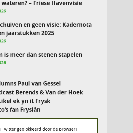
e wateren? – Friese Havenvisie
026
chuiven en geen visie: Kadernota
en jaarstukken 2025
026
 is meer dan stenen stapelen
026
umns Paul van Gessel
cast Berends & Van der Hoek
tikel ek yn it Frysk
to’s fan Fryslân
[Twitter geblokkeerd door de browser]