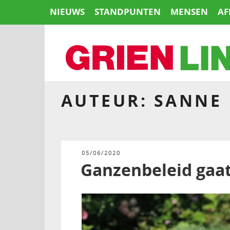
Naar
NIEUWS
STANDPUNTEN
MENSEN
AF
de
inhoud
springen
AUTEUR:
SANNE
HOME
GEPLAATST
05/06/2020
OP
Ganzenbeleid gaat