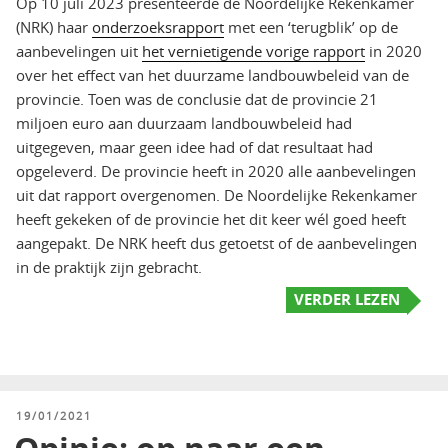
Op 10 juli 2023 presenteerde de Noordelijke Rekenkamer
(NRK) haar
onderzoeksrapport
met een ‘terugblik’ op de
aanbevelingen uit
het vernietigende vorige rapport
in 2020
over het effect van het duurzame landbouwbeleid van de
provincie. Toen was de conclusie dat de provincie 21
miljoen euro aan duurzaam landbouwbeleid had
uitgegeven, maar geen idee had of dat resultaat had
opgeleverd. De provincie heeft in 2020 alle aanbevelingen
uit dat rapport overgenomen. De Noordelijke Rekenkamer
heeft gekeken of de provincie het dit keer wél goed heeft
aangepakt. De NRK heeft dus getoetst of de aanbevelingen
in de praktijk zijn gebracht.
VERDER LEZEN
GEPLAATST
19/01/2021
OP