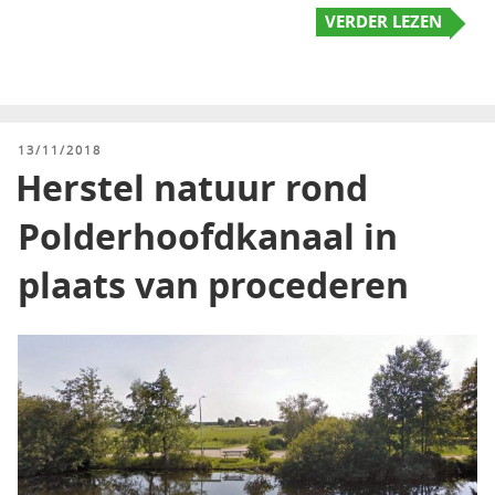
VERDER LEZEN
GEPLAATST
13/11/2018
OP
Herstel natuur rond
Polderhoofdkanaal in
plaats van procederen