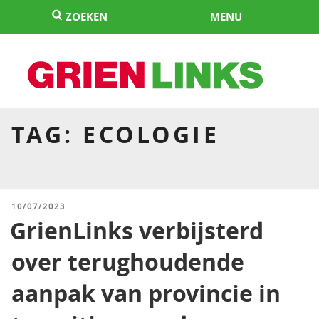
Naar
ZOEKEN
MENU
de
inhoud
springen
HOME
TAG:
ECOLOGIE
GEPLAATST
10/07/2023
OP
GrienLinks verbijsterd
over terughoudende
aanpak van provincie in