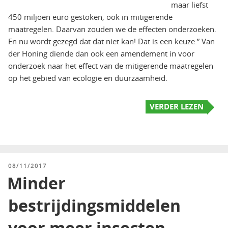
maar liefst
450 miljoen euro gestoken, ook in mitigerende
maatregelen. Daarvan zouden we de effecten onderzoeken.
En nu wordt gezegd dat dat niet kan! Dat is een keuze.” Van
der Honing diende dan ook een
amendement
in voor
onderzoek naar het effect van de mitigerende maatregelen
op het gebied van ecologie en duurzaamheid.
VERDER LEZEN
GEPLAATST
08/11/2017
OP
Minder
bestrijdingsmiddelen
voor meer insecten