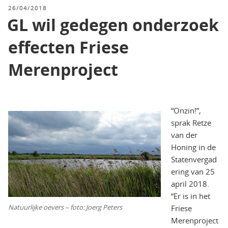
GEPLAATST
26/04/2018
OP
GL wil gedegen onderzoek
effecten Friese
Merenproject
“Onzin!”,
sprak Retze
van der
Honing in de
Statenvergad
ering van 25
april 2018.
“Er is in het
Natuurlijke oevers – foto: Joerg Peters
Friese
Merenproject