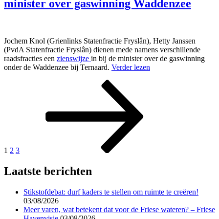
minister over gaswinning Waddenzee
Jochem Knol (Grienlinks Statenfractie Fryslân), Hetty Janssen
(PvdA Statenfractie Fryslân) dienen mede namens verschillende
raadsfracties een
zienswijze
in bij de minister over de gaswinning
onder de Waddenzee bij Ternaard.
Verder lezen
Berichten
Pagina
Pagina
Pagina
Volgende
pagina
paginering
1
2
3
Laatste berichten
Stikstofdebat: durf kaders te stellen om ruimte te creëren!
03/08/2026
Meer varen, wat betekent dat voor de Friese wateren? – Friese
Havenvisie
03/08/2026