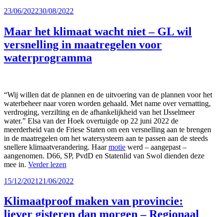
Geplaatst
23/06/2022
30/08/2022
op
Maar het klimaat wacht niet – GL wil
versnelling in maatregelen voor
waterprogramma
“Wij willen dat de plannen en de uitvoering van de plannen voor het
waterbeheer naar voren worden gehaald. Met name over vernatting,
verdroging, verzilting en de afhankelijkheid van het IJsselmeer
water.” Elsa van der Hoek overtuigde op 22 juni 2022 de
meerderheid van de Friese Staten om een versnelling aan te brengen
in de maatregelen om het watersysteem aan te passen aan de steeds
snellere klimaatverandering. Haar
motie
werd – aangepast –
aangenomen. D66, SP, PvdD en Statenlid van Swol dienden deze
mee in.
Verder lezen
Geplaatst
15/12/2021
21/06/2022
op
Klimaatproof maken van provincie:
liever gisteren dan morgen – Regionaal