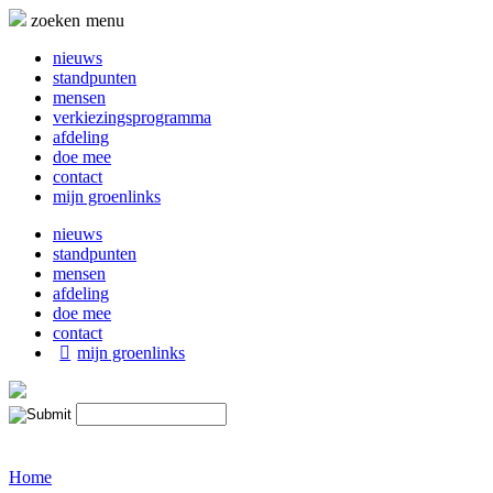
Naar
zoeken
menu
de
inhoud
nieuws
springen
standpunten
mensen
verkiezingsprogramma
afdeling
doe mee
contact
mijn groenlinks
nieuws
standpunten
mensen
afdeling
doe mee
contact
mijn groenlinks
Home