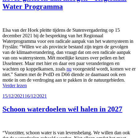
Water Programma
Elsa van der Hoek pleitte tijdens de Statenvergadering op 15
december 2021 bij de bespreking van het Regionaal
Waterprogramma voor een radicale aanpak van het watersysteem in
Fryslân: “Willen we als provincie bestand zijn tegen de gevolgen
van de klimaatverandering, dan vraagt dat om een radicale aanpak
van ons watersysteem. Mét moeilijke keuzes over peilen en het
IJsselmeer. Maar met hier en daar een paar veranderingen en
wachten op koppelkansen, zoals
nu
voorgesteld wordt, komen we er
niet.” Samen met de PvdD en D66 diende ze daarnaast ook een
motie in om de verdroging aan te pakken in de natuurgebieden.
Verder lezen
Geplaatst
15/12/2021
16/12/2021
op
Schoon waterdoelen wél halen in 2027
“Voorzitter, schoon water is van levensbelang. We willen dan ook