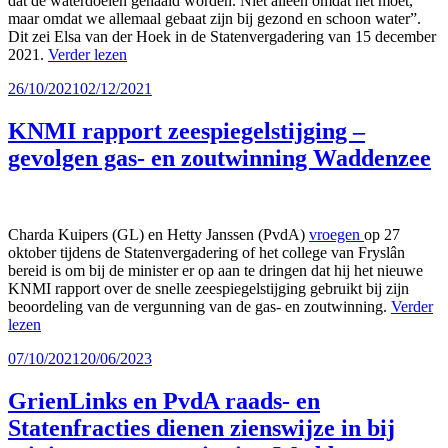
dat de waterdoelen gehaald worden. Niet alleen omdat het moet,
maar omdat we allemaal gebaat zijn bij gezond en schoon water”.
Dit zei Elsa van der Hoek in de Statenvergadering van 15 december
2021.
Verder lezen
Geplaatst
26/10/2021
02/12/2021
op
KNMI rapport zeespiegelstijging –
gevolgen gas- en zoutwinning Waddenzee
Charda Kuipers (GL) en Hetty Janssen (PvdA)
vroegen
op 27
oktober tijdens de Statenvergadering of het college van Fryslân
bereid is om bij de minister er op aan te dringen dat hij het nieuwe
KNMI rapport over de snelle zeespiegelstijging gebruikt bij zijn
beoordeling van de vergunning van de gas- en zoutwinning.
Verder
lezen
Geplaatst
07/10/2021
20/06/2023
op
GrienLinks en PvdA raads- en
Statenfracties dienen zienswijze in bij