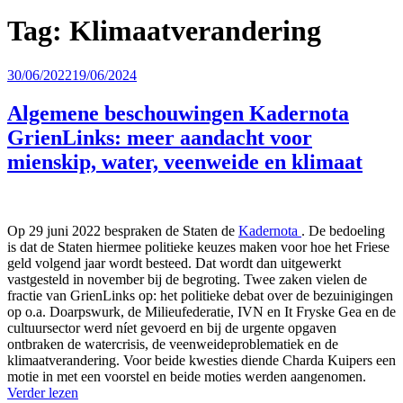
Tag:
Klimaatverandering
Geplaatst
30/06/2022
19/06/2024
op
Algemene beschouwingen Kadernota
GrienLinks: meer aandacht voor
mienskip, water, veenweide en klimaat
Op 29 juni 2022 bespraken de Staten de
Kadernota
. De bedoeling
is dat de Staten hiermee politieke keuzes maken voor hoe het Friese
geld volgend jaar wordt besteed. Dat wordt dan uitgewerkt
vastgesteld in november bij de begroting. Twee zaken vielen de
fractie van GrienLinks op: het politieke debat over de bezuinigingen
op o.a. Doarpswurk, de Milieufederatie, IVN en It Fryske Gea en de
cultuursector werd níet gevoerd en bij de urgente opgaven
ontbraken de watercrisis, de veenweideproblematiek en de
klimaatverandering. Voor beide kwesties diende Charda Kuipers een
motie in met een voorstel en beide moties werden aangenomen.
Verder lezen