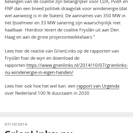
belangen van de coalitie zijn belangrijker voor CDA, PvdA en
FNP dan een breed politiek draagvlak voor windenergie (dat
wel aanwezig is in de Staten). De aannames van 350 MW in
het IJsselmeer en 33 MW sanering zijn waarschijnlijk niet
haalbaar. Hierdoor levert de coalitie Fryslân uit aan Den
Haag en aan de grote projectontwikkelaars.”
Lees hier de reactie van GrienLinks op de rapporten van
Fryslân foar de wyn en download de
rapporten.
https://www.grienlinks.nl/2014/10/07/grienlinks-
nu-windenergie-in-eigen-handen/
Lees hier ook hoe het wel kan: een
rapport van Urgenda
over Nederland 100 % duurzaam in 2030
GEPLAATST
07/10/2014
OP