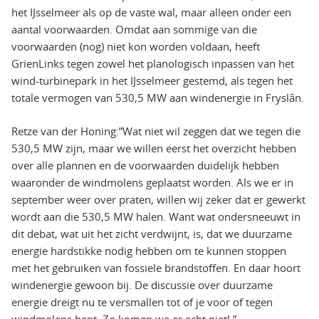
het IJsselmeer als op de vaste wal, maar alleen onder een
aantal voorwaarden. Omdat aan sommige van die
voorwaarden (nog) niet kon worden voldaan, heeft
GrienLinks tegen zowel het planologisch inpassen van het
wind-turbinepark in het IJsselmeer gestemd, als tegen het
totale vermogen van 530,5 MW aan windenergie in Fryslân.
Retze van der Honing:”Wat niet wil zeggen dat we tegen die
530,5 MW zijn, maar we willen eerst het overzicht hebben
over alle plannen en de voorwaarden duidelijk hebben
waaronder de windmolens geplaatst worden. Als we er in
september weer over praten, willen wij zeker dat er gewerkt
wordt aan die 530,5 MW halen. Want wat ondersneeuwt in
dit debat, wat uit het zicht verdwijnt, is, dat we duurzame
energie hardstikke nodig hebben om te kunnen stoppen
met het gebruiken van fossiele brandstoffen. En daar hoort
windenergie gewoon bij. De discussie over duurzame
energie dreigt nu te versmallen tot of je voor of tegen
windmolens bent. Zo komen we er echt niet! ”