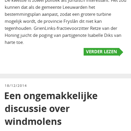
De kwestie is zowel politiek als juridisch interessant. Het zou
kunnen dat als de gemeente Leeuwarden het
bestemmingsplan aanpast, zodat een grotere turbine
mogelijk wordt, de provincie Fryslân dit niet kan
tegenhouden. GrienLinks-fractievoorzitter Retze van der
Honing juicht de poging van partijgenote Isabelle Diks van
harte toe.
VERDER LEZEN
GEPLAATST
18/12/2014
OP
Een ongemakkelijke
discussie over
windmolens