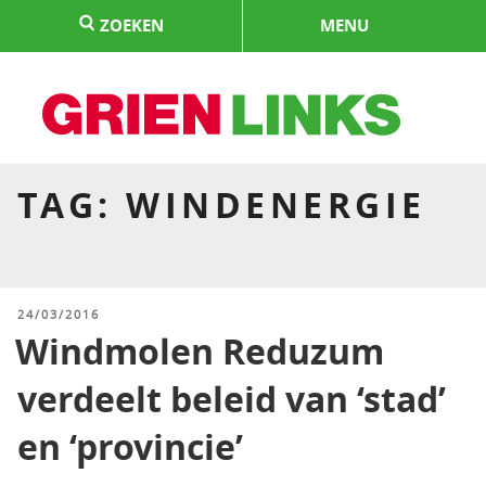
Naar
ZOEKEN
MENU
de
inhoud
springen
HOME
TAG:
WINDENERGIE
GEPLAATST
24/03/2016
OP
Windmolen Reduzum
verdeelt beleid van ‘stad’
en ‘provincie’