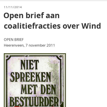
GEPLAATST
11/11/2014
OP
Open brief aan
coalitiefracties over Wind
OPEN BRIEF
Heerenveen, 7 november 2011