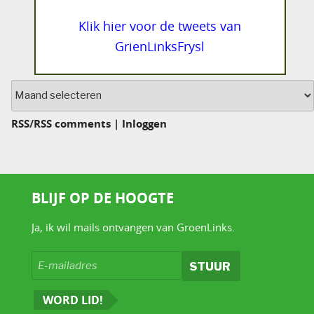
Klik hier voor de tweets van
GrienLinksFrysl
Archief
RSS
/
RSS comments
|
Inloggen
BLIJF OP DE HOOGTE
Ja, ik wil mails ontvangen van GroenLinks.
WORD LID!