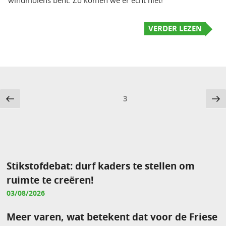
VERDER LEZEN
Berichten
Vorige
Vo
Pagina
3
pagina
pa
paginering
Stikstofdebat: durf kaders te stellen om
ruimte te creëren!
03/08/2026
Meer varen, wat betekent dat voor de Friese