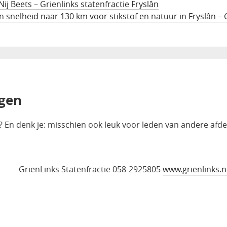
ij Beets – Grienlinks statenfractie Fryslân
n snelheid naar 130 km voor stikstof en natuur in Fryslân – 
ngen
? En denk je: misschien ook leuk voor leden van andere afde
GrienLinks Statenfractie
058-2925805
www.grienlinks.n