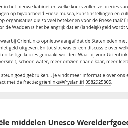
n het nieuwe kabinet en welke koers zullen ze precies vare
gen op bijvoorbeeld Friese musea, kunstinstellingen en cu
op organisaties die zo veel betekenen voor de Friese taal? 
r de Wadden is het belangrijk dat er (landelijk) geld wordt 
, waarbij GrienLinks opnieuw aangaf dat de Statenleden met
et geld uitgeven. En tot slot was er een discussie over wel
ten lastige keuzes gemaakt worden. Waarbij voor GrienLinks d
versiteit, schoon water, meer omzien naar elkaar, meer leef
e steun goed gebruiken… Je vindt meer informatie over ons 
act met de fractie:
grienlinks@fryslan.frl
0582925805
.
iële middelen Unesco Werelderfgo