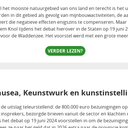
l het mooiste natuurgebied van ons land en terecht is het
arden in dit gebied als gevolg van mijnbouwactiviteiten, de 
rt die negatieve effecten enigszins te compenseren. Maar 
hem Knol tijdens het debat hierover in de Staten op 19 juni 
en voor de Waddenzee. Het voorstel werd met een grote me
VERDER LEZEN?
musea, Keunstwurk en kunstinstell
is de uitslag teleurstellend: de 800.000 euro bezuinigingen 
insprekers, bezorgde brieven vanuit de sector en klachten
 het debat op 19 juni 2024 voorstellen in om de bezuinigin
es ze naar het geld dat in 2026 extra naar de provincie komt