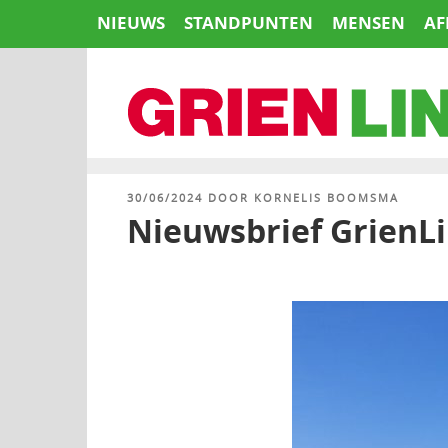
Naar
NIEUWS
STANDPUNTEN
MENSEN
AF
de
inhoud
springen
HOME
GEPLAATST
30/06/2024
DOOR
KORNELIS BOOMSMA
OP
Nieuwsbrief GrienLi