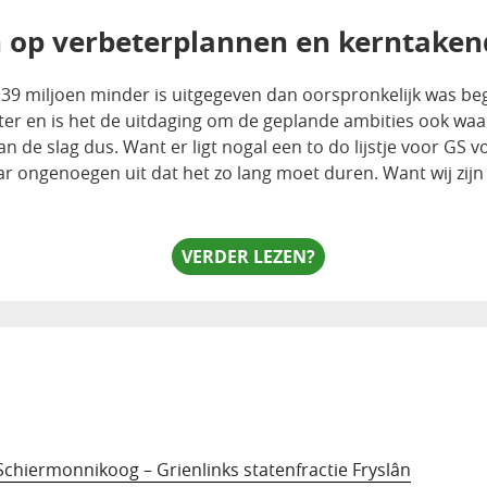
n op verbeterplannen en kerntaken
t er 39 miljoen minder is uitgegeven dan oorspronkelijk was be
er en is het de uitdaging om de geplande ambities ook waa
Aan de slag dus. Want er ligt nogal een to do lijstje voor GS
ar ongenoegen uit dat het zo lang moet duren. Want wij zij
VERDER LEZEN?
Schiermonnikoog – Grienlinks statenfractie Fryslân