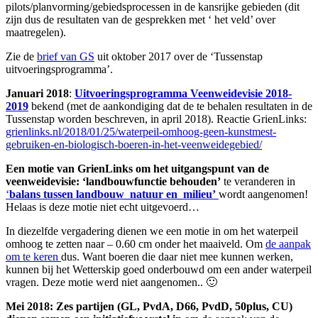
pilots/planvorming/gebiedsprocessen in de kansrijke gebieden (dit
zijn dus de resultaten van de gesprekken met ‘ het veld’ over
maatregelen).
Zie de
brief van GS
uit oktober 2017 over de ‘Tussenstap
uitvoeringsprogramma’.
Januari 2018
:
Uitvoeringsprogramma Veenweidevisie 2018-
2019
bekend (met de aankondiging dat de te behalen resultaten in de
Tussenstap worden beschreven, in april 2018). Reactie GrienLinks:
grienlinks.nl/2018/01/25/waterpeil-omhoog-geen-kunstmest-
gebruiken-en-biologisch-boeren-in-het-veenweidegebied/
Een motie van GrienLinks om het uitgangspunt van de
veenweidevisie: ‘landbouwfunctie behouden’
te veranderen in
‘
balans tussen landbouw_natuur en_milieu’
wordt aangenomen!
Helaas is deze motie niet echt uitgevoerd…
In diezelfde vergadering dienen we een motie in om het waterpeil
omhoog te zetten naar – 0.60 cm onder het maaiveld. Om
de aanpak
om te keren
dus. Want boeren die daar niet mee kunnen werken,
kunnen bij het Wetterskip goed onderbouwd om een ander waterpeil
vragen. Deze motie werd niet aangenomen.. 🙂
Mei 2018: Zes partijen (GL, PvdA, D66, PvdD, 50plus, CU)