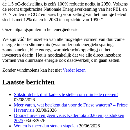
de 1,5 oC-doelstelling is zelfs 100% reductie nodig in 2050. Volgens
de recent uitgebrachte Nationale Energieverkenning van het PBL en
ECN zullen de CO2 emissies bij voortzetting van het huidige beleid
slechts met 12% dalen in 2030 ten opzichte van 1990.”
Onze uitgangspunten in het energiedossier
We zijn vóór het inzetten van alle mogelijke vormen van duurzame
energie in een slimme mix (waaronder ook energiebesparing,
zonnepanelen, blue energy, warmtekrachtkoppeling) en het
investeren daarin. Het is noodzakelijk dat we alle direct inzetbare
vormen van duurzame energie ook daadwerkelijk in gaan zetten.
Zonder windmolens kan het niet
Verder lezen
Laatste berichten
Stikstofdebat: durf kaders te stellen om ruimte te creëren!
03/08/2026
Meer varen, wat betekent dat voor de Friese wateren? – Friese
Havenvisie
03/08/2026
Doorschuiven en geen visie: Kadernota 2026 en jaarstukken
2025
03/08/2026
Wonen is meer dan stenen stapelen
30/06/2026