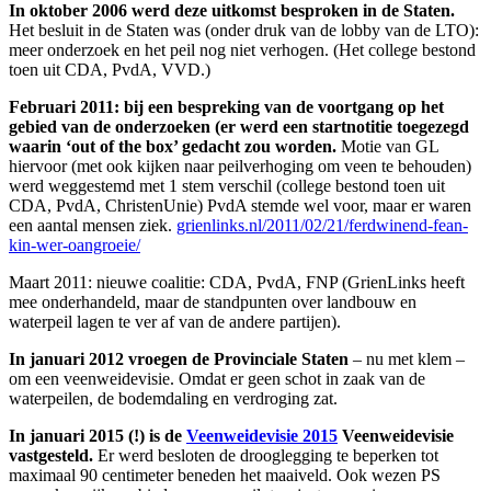
In oktober 2006 werd deze uitkomst besproken in de Staten.
Het besluit in de Staten was (onder druk van de lobby van de LTO):
meer onderzoek en het peil nog niet verhogen. (Het college bestond
toen uit CDA, PvdA, VVD.)
Februari 2011: bij een bespreking van de voortgang op het
gebied van de onderzoeken (er werd een startnotitie toegezegd
waarin ‘out of the box’ gedacht zou worden.
Motie van GL
hiervoor (met ook kijken naar peilverhoging om veen te behouden)
werd weggestemd met 1 stem verschil (college bestond toen uit
CDA, PvdA, ChristenUnie) PvdA stemde wel voor, maar er waren
een aantal mensen ziek.
grienlinks.nl/2011/02/21/ferdwinend-fean-
kin-wer-oangroeie/
Maart 2011: nieuwe coalitie: CDA, PvdA, FNP (GrienLinks heeft
mee onderhandeld, maar de standpunten over landbouw en
waterpeil lagen te ver af van de andere partijen).
In januari 2012 vroegen de Provinciale Staten
– nu met klem –
om een veenweidevisie. Omdat er geen schot in zaak van de
waterpeilen, de bodemdaling en verdroging zat.
In januari 2015 (!) is de
Veenweidevisie 2015
Veenweidevisie
vastgesteld.
Er werd besloten de drooglegging te beperken tot
maximaal 90 centimeter beneden het maaiveld. Ook wezen PS