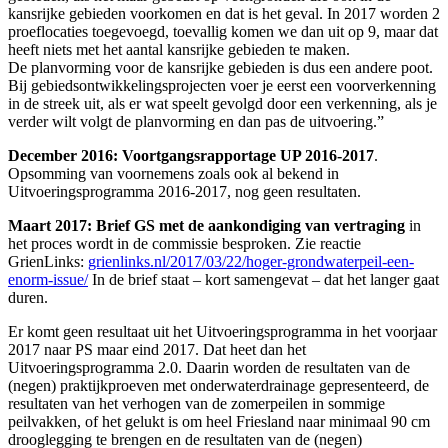
kansrijke gebieden voorkomen en dat is het geval. In 2017 worden 2
proeflocaties toegevoegd, toevallig komen we dan uit op 9, maar dat
heeft niets met het aantal kansrijke gebieden te maken.
De planvorming voor de kansrijke gebieden is dus een andere poot.
Bij gebiedsontwikkelingsprojecten voer je eerst een voorverkenning
in de streek uit, als er wat speelt gevolgd door een verkenning, als je
verder wilt volgt de planvorming en dan pas de uitvoering.”
December 2016: Voortgangsrapportage UP 2016-2017
.
Opsomming van voornemens zoals ook al bekend in
Uitvoeringsprogramma 2016-2017, nog geen resultaten.
Maart 2017: Brief GS met de aankondiging van vertraging
in
het proces wordt in de commissie besproken. Zie reactie
GrienLinks:
grienlinks.nl/2017/03/22/hoger-grondwaterpeil-een-
enorm-issue/
In de brief staat – kort samengevat – dat het langer gaat
duren.
Er komt geen resultaat uit het Uitvoeringsprogramma in het voorjaar
2017 naar PS maar eind 2017. Dat heet dan het
Uitvoeringsprogramma 2.0. Daarin worden de resultaten van de
(negen) praktijkproeven met onderwaterdrainage gepresenteerd, de
resultaten van het verhogen van de zomerpeilen in sommige
peilvakken, of het gelukt is om heel Friesland naar minimaal 90 cm
drooglegging te brengen en de resultaten van de (negen)