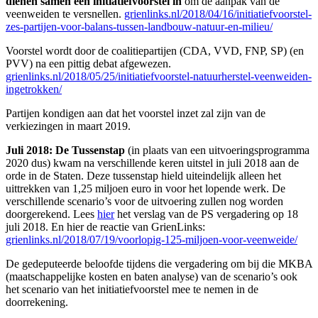
dienen samen een initiatiefvoorstel in
om de aanpak van de
veenweiden te versnellen.
grienlinks.nl/2018/04/16/initiatiefvoorstel-
zes-partijen-voor-balans-tussen-landbouw-natuur-en-milieu/
Voorstel wordt door de coalitiepartijen (CDA, VVD, FNP, SP) (en
PVV) na een pittig debat afgewezen.
grienlinks.nl/2018/05/25/initiatiefvoorstel-natuurherstel-veenweiden-
ingetrokken/
Partijen kondigen aan dat het voorstel inzet zal zijn van de
verkiezingen in maart 2019.
Juli 2018: De Tussenstap
(in plaats van een uitvoeringsprogramma
2020 dus) kwam na verschillende keren uitstel in juli 2018 aan de
orde in de Staten. Deze tussenstap hield uiteindelijk alleen het
uittrekken van 1,25 miljoen euro in voor het lopende werk. De
verschillende scenario’s voor de uitvoering zullen nog worden
doorgerekend. Lees
hier
het verslag van de PS vergadering op 18
juli 2018. En hier de reactie van GrienLinks:
grienlinks.nl/2018/07/19/voorlopig-125-miljoen-voor-veenweide/
De gedeputeerde beloofde tijdens die vergadering om bij die MKBA
(maatschappelijke kosten en baten analyse) van de scenario’s ook
het scenario van het initiatiefvoorstel mee te nemen in de
doorrekening.