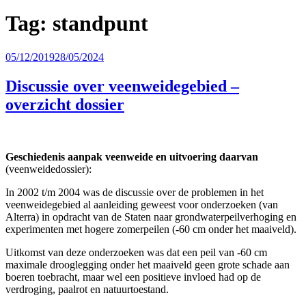
Tag:
standpunt
Geplaatst
05/12/2019
28/05/2024
op
Discussie over veenweidegebied –
overzicht dossier
Geschiedenis aanpak veenweide en uitvoering daarvan
(veenweidedossier):
In 2002 t/m 2004 was de discussie over de problemen in het
veenweidegebied al aanleiding geweest voor onderzoeken (van
Alterra) in opdracht van de Staten naar grondwaterpeilverhoging en
experimenten met hogere zomerpeilen (-60 cm onder het maaiveld).
Uitkomst van deze onderzoeken was dat een peil van -60 cm
maximale drooglegging onder het maaiveld geen grote schade aan
boeren toebracht, maar wel een positieve invloed had op de
verdroging, paalrot en natuurtoestand.