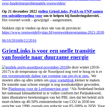
over-funderingsproblematiek-veenweiden/
Op 21 december 2022 s
tellen GrienLinks, PvdA en FNP samen
een subsidieregeling voor
om te helpen bij funderingsherstel.
.
Het voorstel wordt – gewijzigd – aangenomen.
Stukken zijn te vinden op deze site van de provincie:
https://www.veenweidefryslan.frl/veenweideprogramma-2021-2030
Geplaatst
06/10/2016
06/12/2016
op
GrienLinks is voor een snelle transitie
van fossiele naar duurzame energie
In deze winter (2016-
2017) is de temperatuur op de Noordpool nog veel te hoog en is er
een verontrustende daling van vorming van zee-ijs te zien.
. We
moeten alles op alles zetten om
onze voetafdruk
kleiner te maken.
De transitie naar schone energie is nog noodzakelijker geworden.
Het
Planbureau voor de Leefomgeving zegt
: “Als Nederland besluit
het nationaal klimaatbeleid in te vullen conform het Parijsakkoord,
laten illustratieve berekeningen van het PBL zien dat het beleid zich
moet richten op 40-50% emissiereductie van CO2 in 2030 ten
opzichte van 1990, evenals een reductie van 85-100% in 2050. Voor