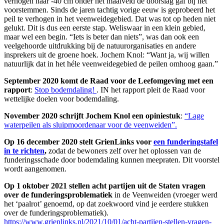
verhogen naar -40 cm onder het maaiveld de doorslag gaf bij het
voorstemmen. Sinds de jaren tachtig vorige eeuw is geprobeerd het
peil te verhogen in het veenweidegebied. Dat was tot op heden niet
gelukt. Dit is dus een eerste stap. Weliswaar in een klein gebied,
maar wel een begin. “Iets is beter dan niets”, was dan ook een
veelgehoorde uitdrukking bij de natuurorganisaties en andere
insprekers uit de groene hoek. Jochem Knol: “Want ja, wij willen
natuurlijk dat in het héle veenweidegebied de peilen omhoog gaan.”
September 2020 komt de Raad voor de Leefomgeving met een
rapport
:
Stop bodemdaling!
. IN het rapport pleit de Raad voor
wettelijke doelen voor bodemdaling.
November 2020 schrijft Jochem Knol een opiniestuk
:
“Lage
waterpeilen als sluipmoordenaar voor de veenweiden”.
Op 16 december 2020 stelt GrienLinks voor
een funderingstafel
in te richten
,
zodat de bewoners zelf over het oplossen van de
funderingsschade door bodemdaling kunnen meepraten. Dit voorstel
wordt aangenomen.
Op 1 oktober 2021 stellen acht partijen uit de Staten vragen
over de funderingsproblematiek
in de Veenweiden (vroeger werd
het ‘paalrot’ genoemd, op dat zoekwoord vind je eerdere stukken
over de funderingsproblematiek).
https://www.grienlinks.nl/2021/10/01/acht-partijen-stellen-vragen-