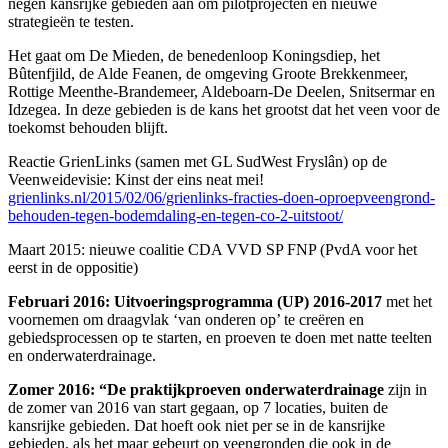
negen kansrijke gebieden aan om pilotprojecten en nieuwe
strategieën te testen.
Het gaat om De Mieden, de benedenloop Koningsdiep, het
Bûtenfjild, de Alde Feanen, de omgeving Groote Brekkenmeer,
Rottige Meenthe-Brandemeer, Aldeboarn-De Deelen, Snitsermar en
Idzegea. In deze gebieden is de kans het grootst dat het veen voor de
toekomst behouden blijft.
Reactie GrienLinks (samen met GL SudWest Fryslân) op de
Veenweidevisie: Kinst der eins neat mei!
grienlinks.nl/2015/02/06/grienlinks-fracties-doen-oproepveengrond-
behouden-tegen-bodemdaling-en-tegen-co-2-uitstoot/
Maart 2015: nieuwe coalitie CDA VVD SP FNP (PvdA voor het
eerst in de oppositie)
Februari 2016: Uitvoeringsprogramma (UP) 2016-2017
met het
voornemen om draagvlak ‘van onderen op’ te creëren en
gebiedsprocessen op te starten, en proeven te doen met natte teelten
en onderwaterdrainage.
Zomer 2016: “De praktijkproeven onderwaterdrainage
zijn in
de zomer van 2016 van start gegaan, op 7 locaties, buiten de
kansrijke gebieden. Dat hoeft ook niet per se in de kansrijke
gebieden, als het maar gebeurt op veengronden die ook in de