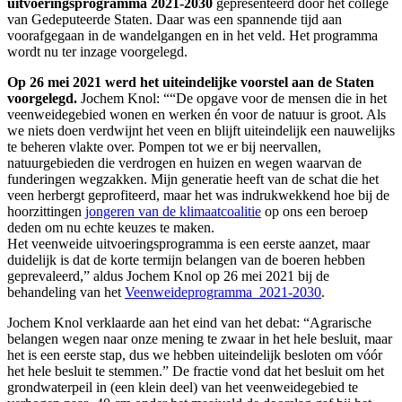
uitvoeringsprogramma 2021-2030
gepresenteerd door het college
van Gedeputeerde Staten. Daar was een spannende tijd aan
voorafgegaan in de wandelgangen en in het veld. Het programma
wordt nu ter inzage voorgelegd.
Op 26 mei 2021 werd het uiteindelijke voorstel aan de Staten
voorgelegd.
Jochem Knol: ““De opgave voor de mensen die in het
veenweidegebied wonen en werken én voor de natuur is groot. Als
we niets doen verdwijnt het veen en blijft uiteindelijk een nauwelijks
te beheren vlakte over. Pompen tot we er bij neervallen,
natuurgebieden die verdrogen en huizen en wegen waarvan de
funderingen wegzakken. Mijn generatie heeft van de schat die het
veen herbergt geprofiteerd, maar het was indrukwekkend hoe bij de
hoorzittingen
jongeren van de klimaatcoalitie
op ons een beroep
deden om nu echte keuzes te maken.
Het veenweide uitvoeringsprogramma is een eerste aanzet, maar
duidelijk is dat de korte termijn belangen van de boeren hebben
geprevaleerd,” aldus Jochem Knol op 26 mei 2021 bij de
behandeling van het
Veenweideprogramma_2021-2030
.
Jochem Knol verklaarde aan het eind van het debat: “Agrarische
belangen wegen naar onze mening te zwaar in het hele besluit, maar
het is een eerste stap, dus we hebben uiteindelijk besloten om vóór
het hele besluit te stemmen.” De fractie vond dat het besluit om het
grondwaterpeil in (een klein deel) van het veenweidegebied te