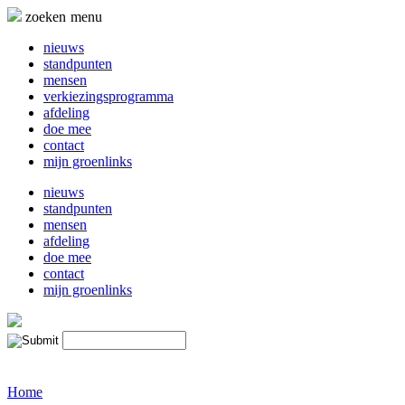
Naar
zoeken
menu
de
inhoud
nieuws
springen
standpunten
mensen
verkiezingsprogramma
afdeling
doe mee
contact
mijn groenlinks
nieuws
standpunten
mensen
afdeling
doe mee
contact
mijn groenlinks
Home